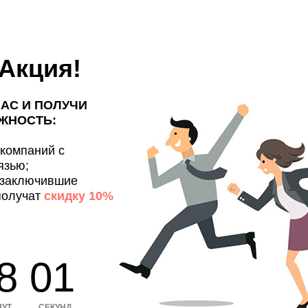
Акция!
ЧАС И ПОЛУЧИ
ЖНОСТЬ:
 компаний с
язью;
 заключившие
получат
скидку 10%
8 00
НУТ
СЕКУНД