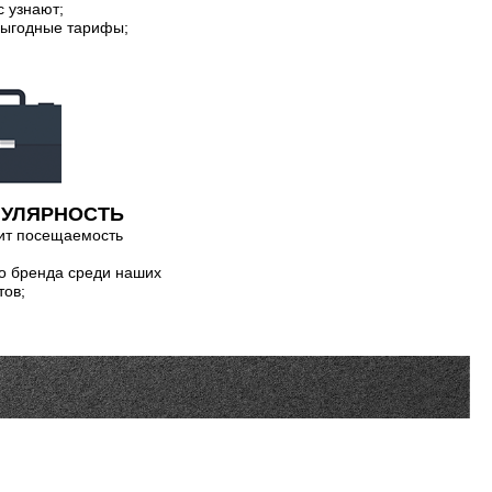
с узнают;
 выгодные тарифы;
УЛЯРНОСТЬ
чит посещаемость
о бренда среди наших
тов;