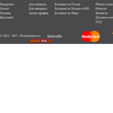
Недорогие
Для планшета
Безлимит по России
Работа в ком
Золото
Для интернета
Безлимит по Москве и МО
Новости
Платина
Архив тарифов
Безлимит по Миру
Контакты
Бриллиант
Доставка и о
FAQ
© 2015 - 2017, «Prostonomer.ru»
Карта сайта