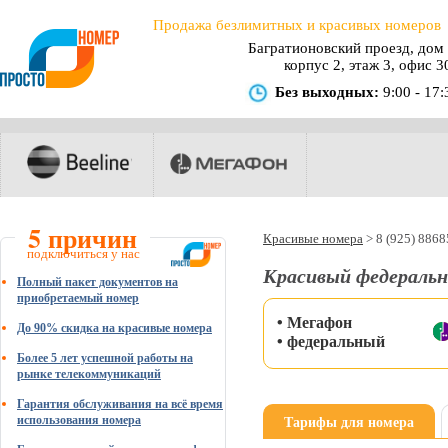
Продажа безлимитных и красивых номеров
Багратионовский проезд, дом 
корпус 2, этаж 3, офис 3
Без выходных:
9:00 - 17:
5 причин
Красивые номера
>
8 (925) 886
подключиться у нас
Красивый федеральн
Полный пакет документов на
приобретаемый номер
• Мегафон
До 90% скидка на красивые номера
• федеральный
Более 5 лет успешной работы на
рынке телекоммуникаций
Гарантия обслуживания на всё время
Тарифы для номера
использования номера