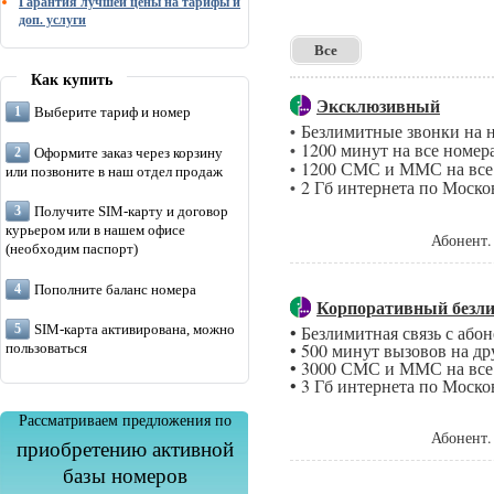
Гарантия лучшей цены на тарифы и
доп. услуги
Все
Как купить
Эксклюзивный
Выберите тариф и номер
Безлимитные звонки на 
•
1200 минут на все номер
•
Оформите заказ через корзину
1200 СМС и ММС на все 
•
или позвоните в наш отдел продаж
2 Гб интернета по Моско
•
Получите SIM-карту и договор
курьером или в нашем офисе
Абонент.
(необходим паспорт)
Пополните баланс номера
Корпоративный безли
• Безлимитная связь с аб
SIM-карта активирована, можно
• 500 минут вызовов на д
пользоваться
• 3000 СМС и ММС на все
• 3 Гб интернета по Моско
Рассматриваем предложения по
Абонент.
приобретению активной
базы номеров