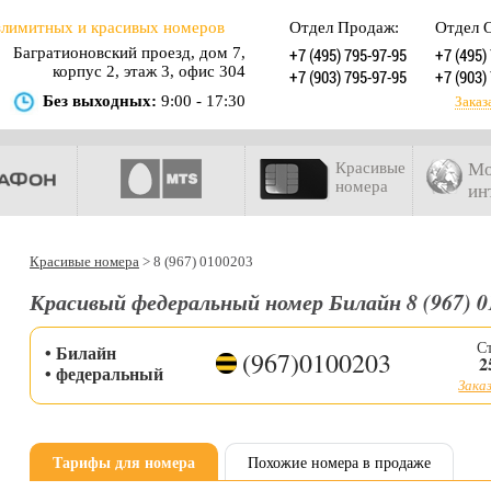
злимитных и красивых номеров
Отдел Продаж:
Отдел 
Багратионовский проезд, дом 7,
+7 (495) 795-97-95
+7 (495)
корпус 2, этаж 3, офис 304
+7 (903) 795-97-95
+7 (903)
Без выходных:
9:00 - 17:30
Заказ
Красивые
Мо
номера
ин
Красивые номера
>
8 (967) 0100203
Красивый федеральный номер Билайн 8 (967) 0
С
• Билайн
(967)0100203
2
• федеральный
Заказ
Тарифы для номера
Похожие номера в продаже