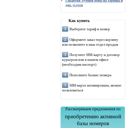
Гарантия лучшей цены на тарифы и
доп. услуги
Как купить
Выберите тариф и номер
Оформите заказ через корзину
или позвоните в наш отдел продаж
Получите SIM-карту и договор
курьером или в нашем офисе
(необходим паспорт)
Пополните баланс номера
SIM-карта активирована, можно
пользоваться
Рассматриваем предложения по
приобретению активной
базы номеров