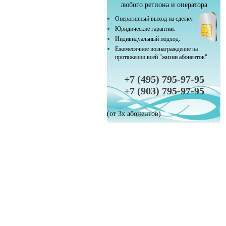
любого региона и оператора
Оперативный выход на сделку.
Юридические гарантии.
Индивидуальный подход.
Ежемесячное вознаграждение на
протяжении всей "жизни абонентов".
+7 (495) 795-97-95
+7 (903) 795-97-95
(от 3х абонентов)