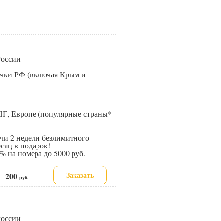
 России
точки РФ (включая Крым и
НГ, Европе (популярные страны*
и 2 недели безлимитного
сяц в подарок!
 на номера до 5000 руб.
Заказать
200
е:
руб.
 России