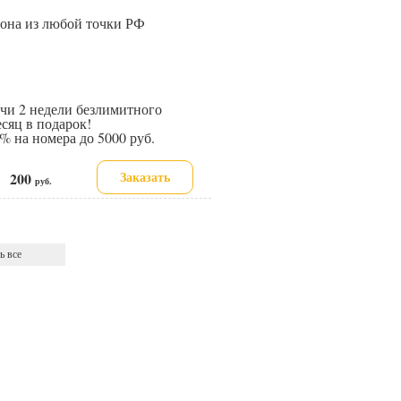
иона из любой точки РФ
и 2 недели безлимитного
сяц в подарок!
 на номера до 5000 руб.
Заказать
200
е:
руб.
ь все