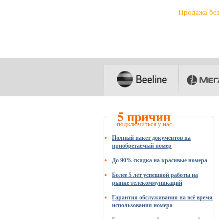
Продажа бе
5 причин
подключиться у нас
Полный пакет документов на
приобретаемый номер
До 90% скидка на красивые номера
Более 5 лет успешной работы на
рынке телекоммуникаций
Гарантия обслуживания на всё время
использования номера