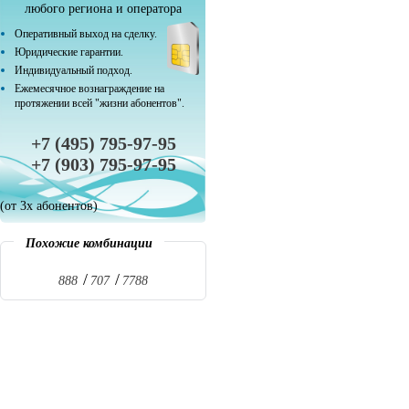
любого региона и оператора
Оперативный выход на сделку.
Юридические гарантии.
Индивидуальный подход.
Ежемесячное вознаграждение на
протяжении всей "жизни абонентов".
+7 (495) 795-97-95
+7 (903) 795-97-95
(от 3х абонентов)
Похожие комбинации
888
707
7788