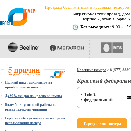
Продажа безлимитных и красивых номеров
Багратионовский проезд, дом 
корпус 2, этаж 3, офис 3
Без выходных:
9:00 - 17:
5 причин
Красивые номера
>
8 (977) 888
подключиться у нас
Красивый федеральны
Полный пакет документов на
приобретаемый номер
• Tele 2
До 90% скидка на красивые номера
• федеральный
Более 5 лет успешной работы на
рынке телекоммуникаций
Гарантия обслуживания на всё время
Тарифы для номера
использования номера