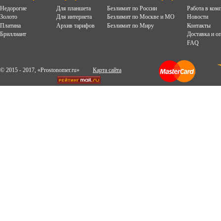
Недорогие
Для планшета
Безлимит по России
Работа в ком
Золото
Для интернета
Безлимит по Москве и МО
Новости
Платина
Архив тарифов
Безлимит по Миру
Контакты
Бриллиант
Доставка и о
FAQ
© 2015 - 2017, «Prostonomer.ru»
Карта сайта