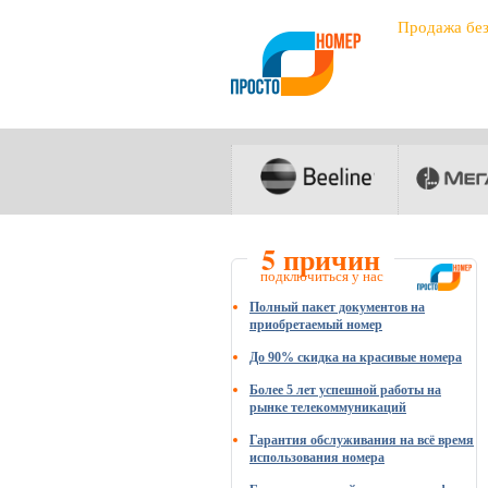
Продажа бе
5 причин
подключиться у нас
Полный пакет документов на
приобретаемый номер
До 90% скидка на красивые номера
Более 5 лет успешной работы на
рынке телекоммуникаций
Гарантия обслуживания на всё время
использования номера