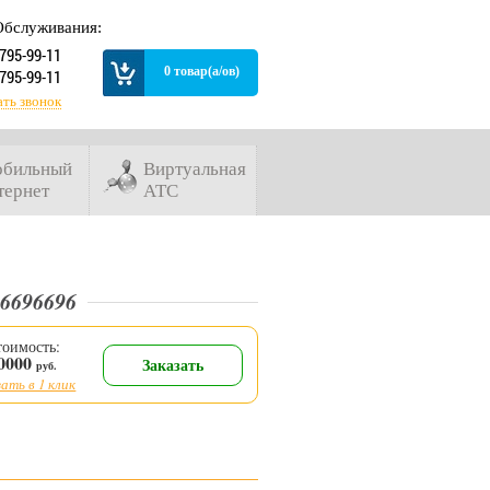
Обслуживания:
 795-99-11
0 товар(а/ов)
 795-99-11
ать звонок
бильный
Виртуальная
тернет
АТС
 6696696
тоимость:
0000
Заказать
руб.
ать в 1 клик