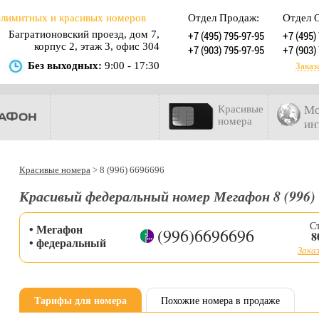
злимитных и красивых номеров
Отдел Продаж:
Отдел 
Багратионовский проезд, дом 7,
+7 (495) 795-97-95
+7 (495)
корпус 2, этаж 3, офис 304
+7 (903) 795-97-95
+7 (903)
Без выходных:
9:00 - 17:30
Заказ
Красивые
Мо
номера
ин
Красивые номера
>
8 (996) 6696696
Красивый федеральный номер Мегафон 8 (996)
С
• Мегафон
(996)6696696
8
• федеральный
Заказ
Тарифы для номера
Похожие номера в продаже