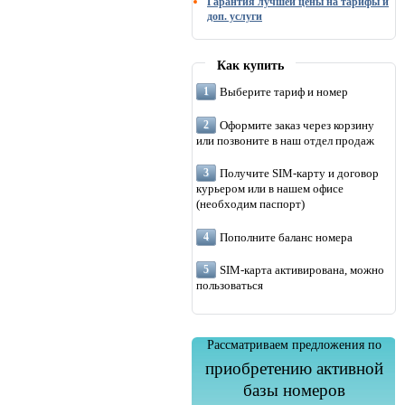
Гарантия лучшей цены на тарифы и
доп. услуги
Как купить
Выберите тариф и номер
Оформите заказ через корзину
или позвоните в наш отдел продаж
Получите SIM-карту и договор
курьером или в нашем офисе
(необходим паспорт)
Пополните баланс номера
SIM-карта активирована, можно
пользоваться
Рассматриваем предложения по
приобретению активной
базы номеров