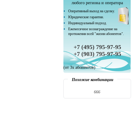
любого региона и оператора
Оперативный выход на сделку.
Юридические гарантии.
Индивидуальный подход.
Ежемесячное вознаграждение на
протяжении всей "жизни абонентов".
+7 (495) 795-97-95
+7 (903) 795-97-95
(от 3х абонентов)
Похожие комбинации
666