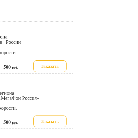
иона
н" России
корости
Заказать
500
е:
руб.
региона
 «МегаФон Россия»
корости.
Заказать
500
е:
руб.