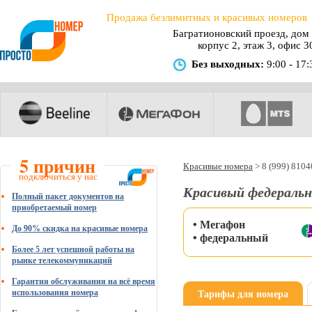
Продажа безлимитных и красивых номеров
Багратионовский проезд, дом 
корпус 2, этаж 3, офис 3
Без выходных:
9:00 - 17:
5 причин
Красивые номера
>
8 (999) 810
подключиться у нас
Красивый федеральн
Полный пакет документов на
приобретаемый номер
• Мегафон
До 90% скидка на красивые номера
• федеральный
Более 5 лет успешной работы на
рынке телекоммуникаций
Гарантия обслуживания на всё время
Тарифы для номера
использования номера