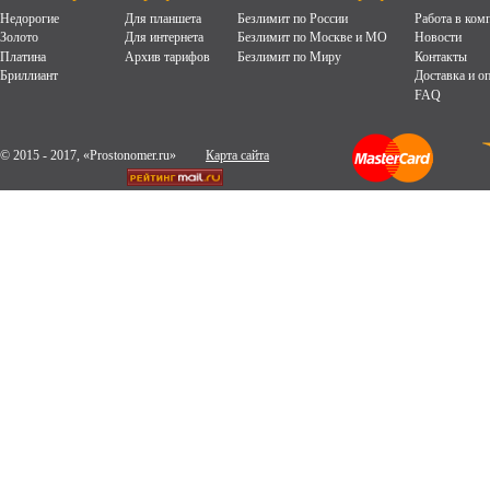
Недорогие
Для планшета
Безлимит по России
Работа в ком
Золото
Для интернета
Безлимит по Москве и МО
Новости
Платина
Архив тарифов
Безлимит по Миру
Контакты
Бриллиант
Доставка и о
FAQ
© 2015 - 2017, «Prostonomer.ru»
Карта сайта