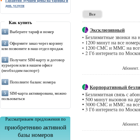
Гарантия лучшей цены на тарифы и
доп. услуги
Все
Как купить
Эксклюзивный
Выберите тариф и номер
Безлимитные звонки на 
•
1200 минут на все номер
•
Оформите заказ через корзину
1200 СМС и ММС на все 
•
или позвоните в наш отдел продаж
2 Гб интернета по Моско
•
Получите SIM-карту и договор
курьером или в нашем офисе
Абонент.
(необходим паспорт)
Пополните баланс номера
Корпоративный безли
• Безлимитная связь с аб
SIM-карта активирована, можно
• 500 минут вызовов на д
пользоваться
• 3000 СМС и ММС на все
• 3 Гб интернета по Моско
Рассматриваем предложения по
Абонент.
приобретению активной
базы номеров