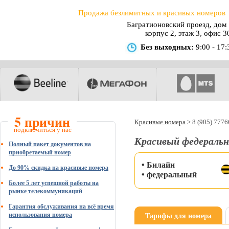
Продажа безлимитных и красивых номеров
Багратионовский проезд, дом 
корпус 2, этаж 3, офис 3
Без выходных:
9:00 - 17:
5 причин
Красивые номера
>
8 (905) 777
подключиться у нас
Красивый федеральн
Полный пакет документов на
приобретаемый номер
• Билайн
До 90% скидка на красивые номера
• федеральный
Более 5 лет успешной работы на
рынке телекоммуникаций
Гарантия обслуживания на всё время
Тарифы для номера
использования номера