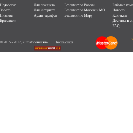
Недорогие
Для планшета
Безлимит по России
Работа в ком
Золото
Для интернета
Безлимит по Москве и МО
Новости
Платина
Архив тарифов
Безлимит по Миру
Контакты
Бриллиант
Доставка и о
FAQ
© 2015 - 2017, «Prostonomer.ru»
Карта сайта