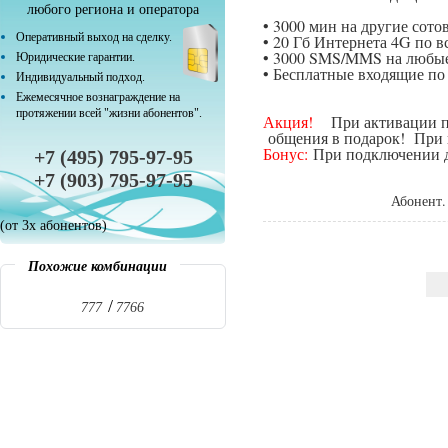
любого региона и оператора
• 3000 мин на другие сот
Оперативный выход на сделку.
• 20 Гб Интернета 4G по в
• 3000 SMS/MMS на любые
Юридические гарантии.
• Бесплатные входящие п
Индивидуальный подход.
Ежемесячное вознаграждение на
протяжении всей "жизни абонентов".
Акция!
При активации поп
общения в подарок! При п
Бонус:
При подключении да
+7 (495) 795-97-95
+7 (903) 795-97-95
Абонент.
(от 3х абонентов)
Похожие комбинации
777
7766