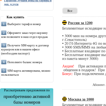
Гарантия лучшей цены на тарифы и
доп. услуги
Все
Как купить
Россия за 1200
Выберите тариф и номер
Безлимитные исходящие н
Оформите заказ через корзину
• 3000 мин на номера дру
или позвоните в наш отдел продаж
г.Севастополь)
• 20 Гб Интернета 4G по в
Получите SIM-карту и договор
• 3000 SMS/MMS на любые
курьером или в нашем офисе
• Бесплатные входящие п
(необходим паспорт)
• Бесплатные входящие вы
из пакета минут 3000)
Пополните баланс номера
Акция!
При активации поп
общения в подарок! При п
SIM-карта активирована, можно
Бонус:
При подключении да
пользоваться
Абонент.
Рассматриваем предложения по
приобретению активной
Москва за 1000
базы номеров
Безлимитные исходящие н