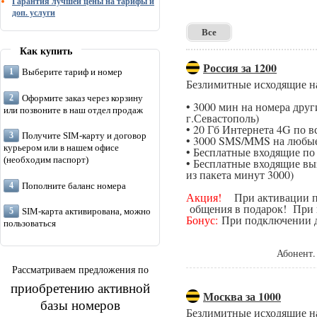
Гарантия лучшей цены на тарифы и
доп. услуги
Все
Как купить
Россия за 1200
Выберите тариф и номер
Безлимитные исходящие н
Оформите заказ через корзину
• 3000 мин на номера дру
или позвоните в наш отдел продаж
г.Севастополь)
• 20 Гб Интернета 4G по в
Получите SIM-карту и договор
• 3000 SMS/MMS на любые
курьером или в нашем офисе
• Бесплатные входящие п
(необходим паспорт)
• Бесплатные входящие вы
из пакета минут 3000)
Пополните баланс номера
Акция!
При активации поп
общения в подарок! При п
SIM-карта активирована, можно
Бонус:
При подключении да
пользоваться
Абонент.
Рассматриваем предложения по
приобретению активной
Москва за 1000
базы номеров
Безлимитные исходящие н