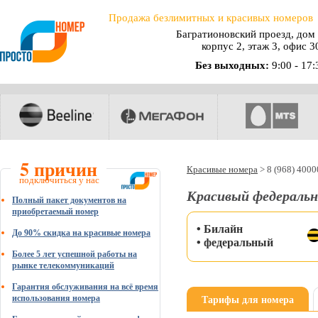
Продажа безлимитных и красивых номеров
Багратионовский проезд, дом 
корпус 2, этаж 3, офис 3
Без выходных:
9:00 - 17:
5 причин
Красивые номера
>
8 (968) 400
подключиться у нас
Красивый федеральн
Полный пакет документов на
приобретаемый номер
• Билайн
До 90% скидка на красивые номера
• федеральный
Более 5 лет успешной работы на
рынке телекоммуникаций
Гарантия обслуживания на всё время
Тарифы для номера
использования номера