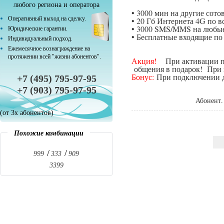
любого региона и оператора
• 3000 мин на другие сот
Оперативный выход на сделку.
• 20 Гб Интернета 4G по в
• 3000 SMS/MMS на любые
Юридические гарантии.
• Бесплатные входящие п
Индивидуальный подход.
Ежемесячное вознаграждение на
протяжении всей "жизни абонентов".
Акция!
При активации поп
общения в подарок! При п
Бонус:
При подключении да
+7 (495) 795-97-95
+7 (903) 795-97-95
Абонент.
(от 3х абонентов)
Похожие комбинации
999
333
909
3399