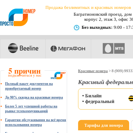
Продажа безлимитных и красивых номеров
Багратионовский проезд, дом 
корпус 2, этаж 3, офис 3
Без выходных:
9:00 - 17:
5 причин
Красивые номера
>
8 (909) 993
подключиться у нас
Красивый федеральн
Полный пакет документов на
приобретаемый номер
• Билайн
До 90% скидка на красивые номера
• федеральный
Более 5 лет успешной работы на
рынке телекоммуникаций
Гарантия обслуживания на всё время
Тарифы для номера
использования номера