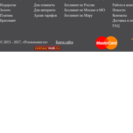
Недорогие
Для планшета
Безлимит по России
Работа в ком
Золото
Для интернета
Безлимит по Москве и МО
Новости
Платина
Архив тарифов
Безлимит по Миру
Контакты
Бриллиант
Доставка и о
FAQ
© 2015 - 2017, «Prostonomer.ru»
Карта сайта