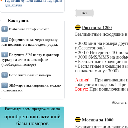
Гарантия лучшей цены на тарифы и
доп. услуги
Все
Как купить
Россия за 1200
Выберите тариф и номер
Безлимитные исходящие н
Оформите заказ через корзину
• 3000 мин на номера дру
или позвоните в наш отдел продаж
г.Севастополь)
• 20 Гб Интернета 4G по в
Получите SIM-карту и договор
• 3000 SMS/MMS на любые
курьером или в нашем офисе
• Бесплатные входящие п
(необходим паспорт)
• Бесплатные входящие вы
из пакета минут 3000)
Пополните баланс номера
Акция!
При активации поп
общения в подарок! При п
SIM-карта активирована, можно
Бонус:
При подключении да
пользоваться
Абонент.
Рассматриваем предложения по
приобретению активной
Москва за 1000
базы номеров
Безлимитные исходящие н