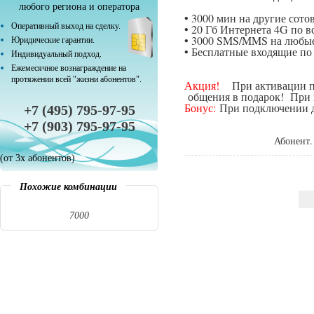
любого региона и оператора
• 3000 мин на другие сот
Оперативный выход на сделку.
• 20 Гб Интернета 4G по в
• 3000 SMS/MMS на любые
Юридические гарантии.
• Бесплатные входящие п
Индивидуальный подход.
Ежемесячное вознаграждение на
протяжении всей "жизни абонентов".
Акция!
При активации поп
общения в подарок! При п
Бонус:
При подключении да
+7 (495) 795-97-95
+7 (903) 795-97-95
Абонент.
(от 3х абонентов)
Похожие комбинации
7000