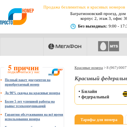
Продажа безлимитных и красивых номеров
Багратионовский проезд, дом 
корпус 2, этаж 3, офис 3
Без выходных:
9:00 - 17:
5 причин
Красивые номера
>
8 (967) 000
подключиться у нас
Красивый федеральн
Полный пакет документов на
приобретаемый номер
• Билайн
До 90% скидка на красивые номера
• федеральный
Более 5 лет успешной работы на
рынке телекоммуникаций
Гарантия обслуживания на всё время
Тарифы для номера
использования номера