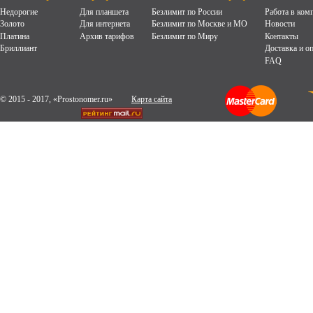
Недорогие
Для планшета
Безлимит по России
Работа в ком
Золото
Для интернета
Безлимит по Москве и МО
Новости
Платина
Архив тарифов
Безлимит по Миру
Контакты
Бриллиант
Доставка и о
FAQ
© 2015 - 2017, «Prostonomer.ru»
Карта сайта