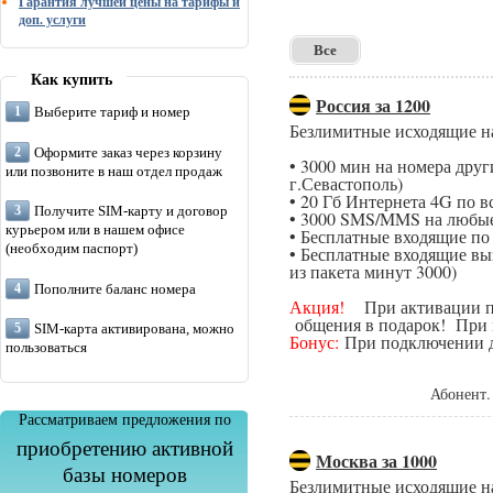
Гарантия лучшей цены на тарифы и
доп. услуги
Все
Как купить
Россия за 1200
Выберите тариф и номер
Безлимитные исходящие н
Оформите заказ через корзину
• 3000 мин на номера дру
или позвоните в наш отдел продаж
г.Севастополь)
• 20 Гб Интернета 4G по в
Получите SIM-карту и договор
• 3000 SMS/MMS на любые
курьером или в нашем офисе
• Бесплатные входящие п
(необходим паспорт)
• Бесплатные входящие вы
из пакета минут 3000)
Пополните баланс номера
Акция!
При активации поп
общения в подарок! При п
SIM-карта активирована, можно
Бонус:
При подключении да
пользоваться
Абонент.
Рассматриваем предложения по
приобретению активной
Москва за 1000
базы номеров
Безлимитные исходящие н