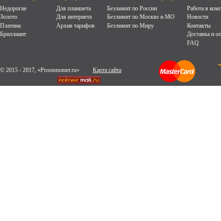
Недорогие
Для планшета
Безлимит по России
Работа в ком
Золото
Для интернета
Безлимит по Москве и МО
Новости
Платина
Архив тарифов
Безлимит по Миру
Контакты
Бриллиант
Доставка и о
FAQ
© 2015 - 2017, «Prostonomer.ru»
Карта сайта