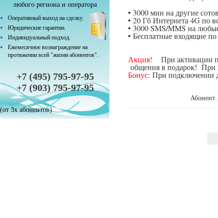
любого региона и оператора
• 3000 мин на другие сот
Оперативный выход на сделку.
• 20 Гб Интернета 4G по в
• 3000 SMS/MMS на любые
Юридические гарантии.
• Бесплатные входящие п
Индивидуальный подход.
Ежемесячное вознаграждение на
протяжении всей "жизни абонентов".
Акция!
При активации поп
общения в подарок! При п
Бонус:
При подключении да
+7 (495) 795-97-95
+7 (903) 795-97-95
Абонент.
(от 3х абонентов)