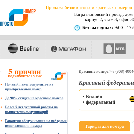
Продажа безлимитных и красивых номеров
Багратионовский проезд, дом 
корпус 2, этаж 3, офис 3
Без выходных:
9:00 - 17:
5 причин
Красивые номера
>
8 (968) 400
подключиться у нас
Красивый федеральн
Полный пакет документов на
приобретаемый номер
• Билайн
До 90% скидка на красивые номера
• федеральный
Более 5 лет успешной работы на
рынке телекоммуникаций
Гарантия обслуживания на всё время
Тарифы для номера
использования номера