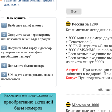
Гарантия лучшей цены на тарифы и
доп. услуги
Все
Как купить
Россия за 1200
Выберите тариф и номер
Безлимитные исходящие н
Оформите заказ через корзину
• 3000 мин на номера дру
или позвоните в наш отдел продаж
г.Севастополь)
• 20 Гб Интернета 4G по в
Получите SIM-карту и договор
• 3000 SMS/MMS на любые
курьером или в нашем офисе
• Бесплатные входящие п
(необходим паспорт)
• Бесплатные входящие вы
из пакета минут 3000)
Пополните баланс номера
Акция!
При активации поп
общения в подарок! При п
SIM-карта активирована, можно
Бонус:
При подключении да
пользоваться
Абонент.
Рассматриваем предложения по
приобретению активной
Москва за 1000
базы номеров
Безлимитные исходящие н