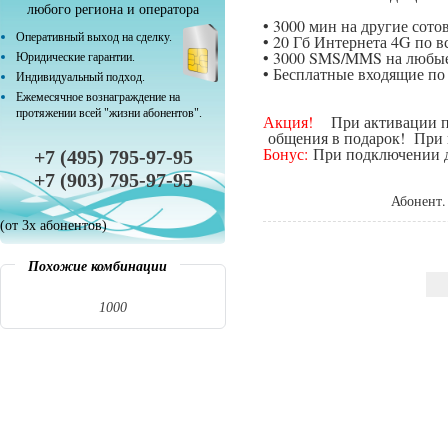
любого региона и оператора
• 3000 мин на другие сот
Оперативный выход на сделку.
• 20 Гб Интернета 4G по в
• 3000 SMS/MMS на любые
Юридические гарантии.
• Бесплатные входящие п
Индивидуальный подход.
Ежемесячное вознаграждение на
протяжении всей "жизни абонентов".
Акция!
При активации поп
общения в подарок! При п
Бонус:
При подключении да
+7 (495) 795-97-95
+7 (903) 795-97-95
Абонент.
(от 3х абонентов)
Похожие комбинации
1000