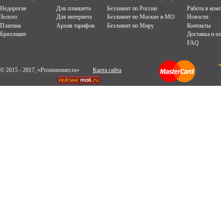
Недорогие
Для планшета
Безлимит по России
Работа в ком
Золото
Для интернета
Безлимит по Москве и МО
Новости
Платина
Архив тарифов
Безлимит по Миру
Контакты
Бриллиант
Доставка и о
FAQ
© 2015 - 2017, «Prostonomer.ru»
Карта сайта