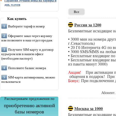
Гарантия лучшей цены на тарифы и
доп. услуги
Все
Как купить
Россия за 1200
Выберите тариф и номер
Безлимитные исходящие н
Оформите заказ через корзину
• 3000 мин на номера дру
или позвоните в наш отдел продаж
г.Севастополь)
• 20 Гб Интернета 4G по в
Получите SIM-карту и договор
• 3000 SMS/MMS на любые
курьером или в нашем офисе
• Бесплатные входящие п
(необходим паспорт)
• Бесплатные входящие вы
из пакета минут 3000)
Пополните баланс номера
Акция!
При активации поп
общения в подарок! При п
SIM-карта активирована, можно
Бонус:
При подключении да
пользоваться
Абонент.
Рассматриваем предложения по
приобретению активной
Москва за 1000
базы номеров
Безлимитные исходящие н