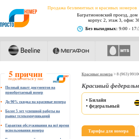
Продажа безлимитных и красивых номеров
Багратионовский проезд, дом 
корпус 2, этаж 3, офис 3
Без выходных:
9:00 - 17:
5 причин
Красивые номера
>
8 (963) 991
подключиться у нас
Красивый федеральн
Полный пакет документов на
приобретаемый номер
• Билайн
До 90% скидка на красивые номера
• федеральный
Более 5 лет успешной работы на
рынке телекоммуникаций
Гарантия обслуживания на всё время
Тарифы для номера
использования номера