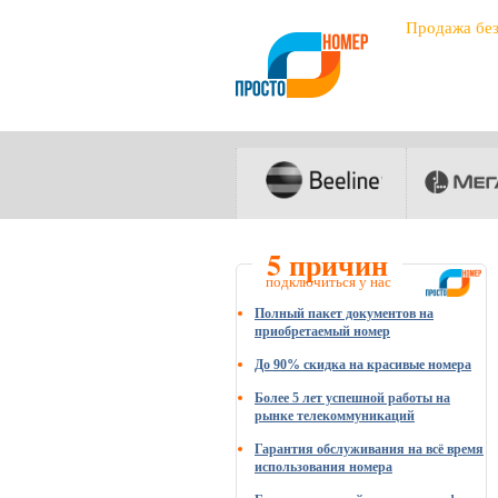
Продажа бе
5 причин
подключиться у нас
Полный пакет документов на
приобретаемый номер
До 90% скидка на красивые номера
Более 5 лет успешной работы на
рынке телекоммуникаций
Гарантия обслуживания на всё время
использования номера