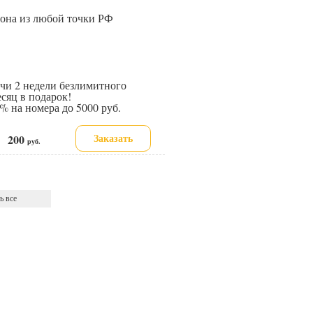
иона из любой точки РФ
и 2 недели безлимитного
сяц в подарок!
 на номера до 5000 руб.
Заказать
200
е:
руб.
ь все