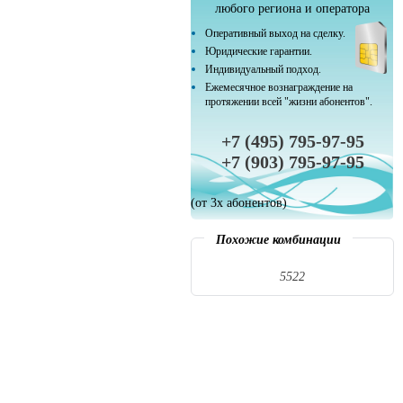
любого региона и оператора
Оперативный выход на сделку.
Юридические гарантии.
Индивидуальный подход.
Ежемесячное вознаграждение на
протяжении всей "жизни абонентов".
+7 (495) 795-97-95
+7 (903) 795-97-95
(от 3х абонентов)
Похожие комбинации
5522