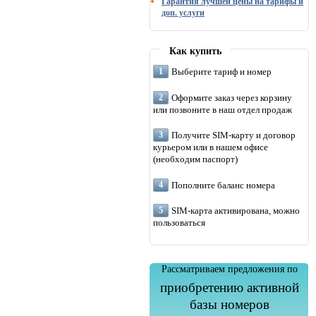
Гарантия лучшей цены на тарифы и
доп. услуги
Как купить
Выберите тариф и номер
Оформите заказ через корзину
или позвоните в наш отдел продаж
Получите SIM-карту и договор
курьером или в нашем офисе
(необходим паспорт)
Пополните баланс номера
SIM-карта активирована, можно
пользоваться
Рассматриваем предложения по
приобретению активной
базы номеров