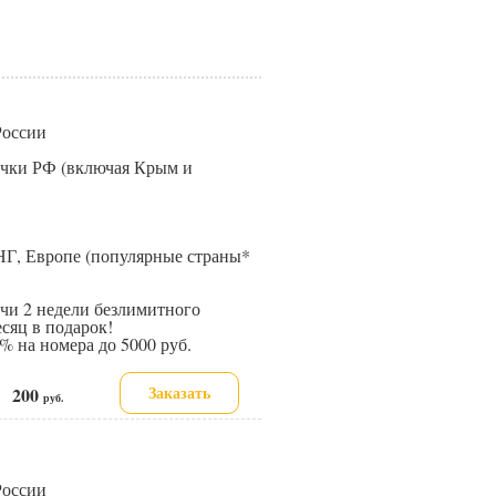
 России
точки РФ (включая Крым и
НГ, Европе (популярные страны*
и 2 недели безлимитного
сяц в подарок!
 на номера до 5000 руб.
Заказать
200
е:
руб.
 России