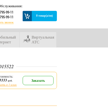
Обслуживания:
 795-99-11
0 товар(а/ов)
 795-99-11
ать звонок
бильный
Виртуальная
тернет
АТС
015522
тоимость:
3333
Заказать
руб.
ать в 1 клик