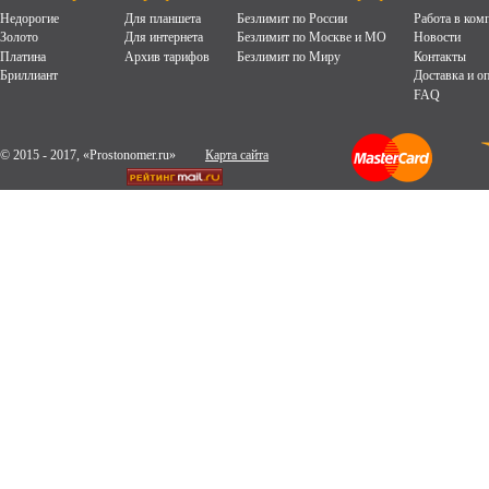
Недорогие
Для планшета
Безлимит по России
Работа в ком
Золото
Для интернета
Безлимит по Москве и МО
Новости
Платина
Архив тарифов
Безлимит по Миру
Контакты
Бриллиант
Доставка и о
FAQ
© 2015 - 2017, «Prostonomer.ru»
Карта сайта