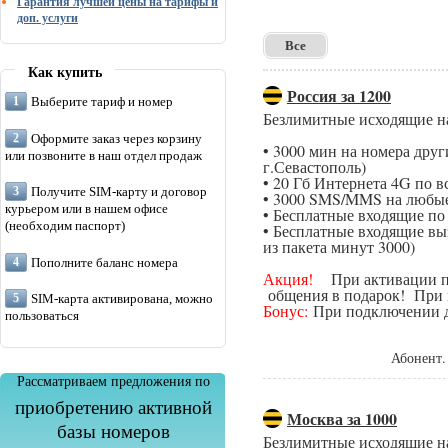
Гарантия лучшей цены на тарифы и
доп. услуги
Все
Как купить
Россия за 1200
Выберите тариф и номер
Безлимитные исходящие н
Оформите заказ через корзину
• 3000 мин на номера дру
или позвоните в наш отдел продаж
г.Севастополь)
• 20 Гб Интернета 4G по в
Получите SIM-карту и договор
• 3000 SMS/MMS на любые
курьером или в нашем офисе
• Бесплатные входящие п
(необходим паспорт)
• Бесплатные входящие вы
из пакета минут 3000)
Пополните баланс номера
Акция!
При активации поп
общения в подарок! При п
SIM-карта активирована, можно
Бонус:
При подключении да
пользоваться
Абонент.
Рассматриваем предложения по
приобретению активной
Москва за 1000
базы номеров
Безлимитные исходящие н