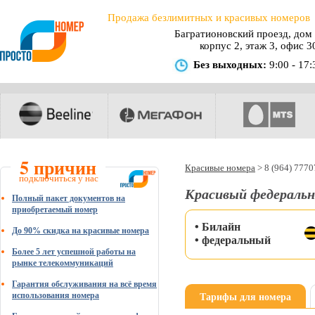
Продажа безлимитных и красивых номеров
Багратионовский проезд, дом 
корпус 2, этаж 3, офис 3
Без выходных:
9:00 - 17:
5 причин
Красивые номера
>
8 (964) 777
подключиться у нас
Красивый федеральн
Полный пакет документов на
приобретаемый номер
• Билайн
До 90% скидка на красивые номера
• федеральный
Более 5 лет успешной работы на
рынке телекоммуникаций
Гарантия обслуживания на всё время
Тарифы для номера
использования номера