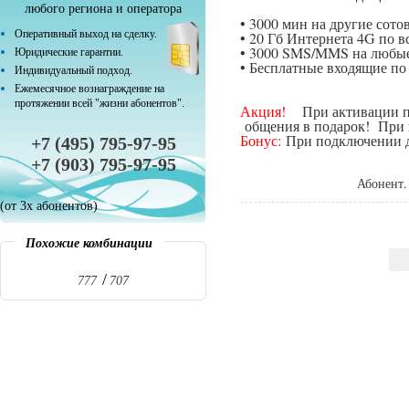
любого региона и оператора
• 3000 мин на другие сот
Оперативный выход на сделку.
• 20 Гб Интернета 4G по в
• 3000 SMS/MMS на любые
Юридические гарантии.
• Бесплатные входящие п
Индивидуальный подход.
Ежемесячное вознаграждение на
протяжении всей "жизни абонентов".
Акция!
При активации поп
общения в подарок! При п
Бонус:
При подключении да
+7 (495) 795-97-95
+7 (903) 795-97-95
Абонент.
(от 3х абонентов)
Похожие комбинации
777
707