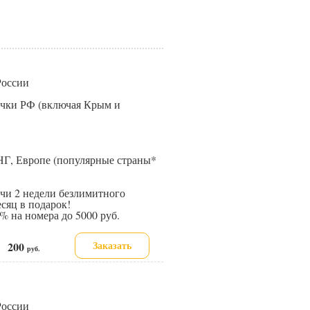
 России
точки РФ (включая Крым и
НГ, Европе (популярные страны*
и 2 недели безлимитного
сяц в подарок!
 на номера до 5000 руб.
Заказать
200
е:
руб.
 России