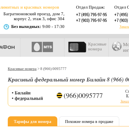
злимитных и красивых номеров
Отдел Продаж:
Отдел 
Багратионовский проезд, дом 7,
+7 (495) 795-97-95
+7 (495)
корпус 2, этаж 3, офис 304
+7 (903) 795-97-95
+7 (903)
Без выходных:
9:00 - 17:30
Заказ
Красивые
Мо
номера
ин
Красивые номера
>
8 (966) 0095777
Красивый федеральный номер Билайн 8 (966) 0
С
• Билайн
(966)0095777
1
• федеральный
Заказ
Тарифы для номера
Похожие номера в продаже