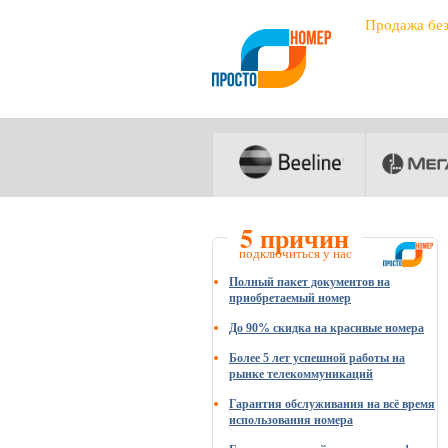
Продажа бе
5 причин
подключиться у нас
Полный пакет документов на
приобретаемый номер
До 90% скидка на красивые номера
Более 5 лет успешной работы на
рынке телекоммуникаций
Гарантия обслуживания на всё время
использования номера