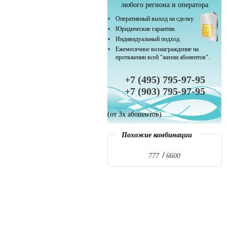
любого региона и оператора
Оперативный выход на сделку.
Юридические гарантии.
Индивидуальный подход.
Ежемесячное вознаграждение на
протяжении всей "жизни абонентов".
+7 (495) 795-97-95
+7 (903) 795-97-95
(от 3х абонентов)
Похожие комбинации
777
6600