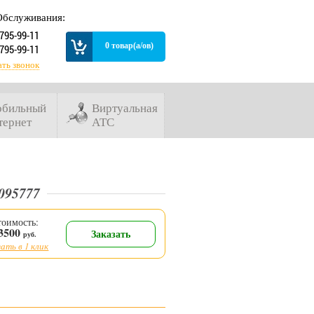
Обслуживания:
 795-99-11
0 товар(а/ов)
 795-99-11
ать звонок
бильный
Виртуальная
тернет
АТС
095777
тоимость:
3500
Заказать
руб.
ать в 1 клик