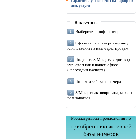
Гарантия лучшей цены на тарифы и
доп. услуги
Как купить
Выберите тариф и номер
Оформите заказ через корзину
или позвоните в наш отдел продаж
Получите SIM-карту и договор
курьером или в нашем офисе
(необходим паспорт)
Пополните баланс номера
SIM-карта активирована, можно
пользоваться
Рассматриваем предложения по
приобретению активной
базы номеров