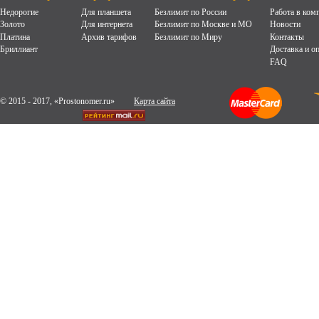
Недорогие
Для планшета
Безлимит по России
Работа в ком
Золото
Для интернета
Безлимит по Москве и МО
Новости
Платина
Архив тарифов
Безлимит по Миру
Контакты
Бриллиант
Доставка и о
FAQ
© 2015 - 2017, «Prostonomer.ru»
Карта сайта