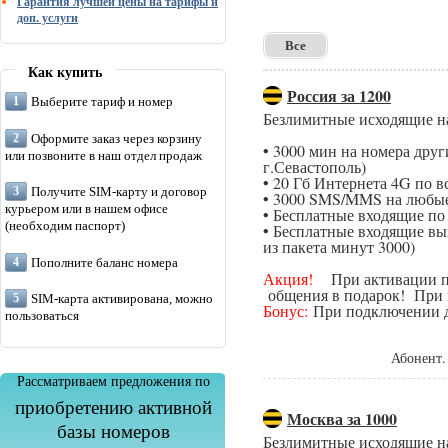
Гарантия лучшей цены на тарифы и
доп. услуги
Все
Как купить
Россия за 1200
Выберите тариф и номер
Безлимитные исходящие н
Оформите заказ через корзину
• 3000 мин на номера дру
или позвоните в наш отдел продаж
г.Севастополь)
• 20 Гб Интернета 4G по в
Получите SIM-карту и договор
• 3000 SMS/MMS на любые
курьером или в нашем офисе
• Бесплатные входящие п
(необходим паспорт)
• Бесплатные входящие вы
из пакета минут 3000)
Пополните баланс номера
Акция!
При активации поп
общения в подарок! При п
SIM-карта активирована, можно
Бонус:
При подключении да
пользоваться
Абонент.
Рассматриваем предложения по
приобретению активной
Москва за 1000
базы номеров
Безлимитные исходящие н