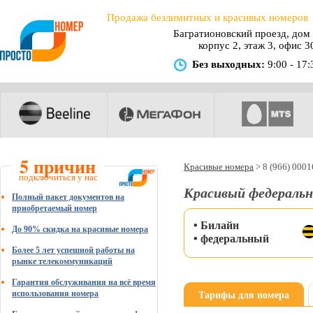
Продажа безлимитных и красивых номеров
Багратионовский проезд, дом 
корпус 2, этаж 3, офис 3
Без выходных:
9:00 - 17:
5 причин
Красивые номера
>
8 (966) 000
подключиться у нас
Красивый федеральн
Полный пакет документов на
приобретаемый номер
• Билайн
До 90% скидка на красивые номера
• федеральный
Более 5 лет успешной работы на
рынке телекоммуникаций
Гарантия обслуживания на всё время
Тарифы для номера
использования номера