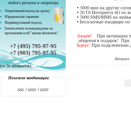
любого региона и оператора
• 3000 мин на другие сот
Оперативный выход на сделку.
• 20 Гб Интернета 4G по в
• 3000 SMS/MMS на любые
Юридические гарантии.
• Бесплатные входящие п
Индивидуальный подход.
Ежемесячное вознаграждение на
протяжении всей "жизни абонентов".
Акция!
При активации поп
общения в подарок! При п
Бонус:
При подключении да
+7 (495) 795-97-95
+7 (903) 795-97-95
Абонент.
(от 3х абонентов)
Похожие комбинации
666
6000
6600