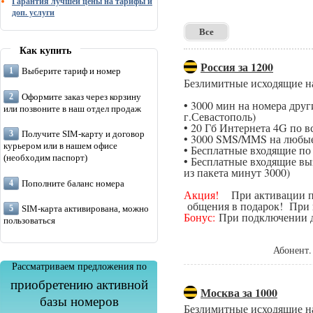
Гарантия лучшей цены на тарифы и
доп. услуги
Все
Как купить
Россия за 1200
Выберите тариф и номер
Безлимитные исходящие н
Оформите заказ через корзину
• 3000 мин на номера дру
или позвоните в наш отдел продаж
г.Севастополь)
• 20 Гб Интернета 4G по в
Получите SIM-карту и договор
• 3000 SMS/MMS на любые
курьером или в нашем офисе
• Бесплатные входящие п
(необходим паспорт)
• Бесплатные входящие вы
из пакета минут 3000)
Пополните баланс номера
Акция!
При активации поп
общения в подарок! При п
SIM-карта активирована, можно
Бонус:
При подключении да
пользоваться
Абонент.
Рассматриваем предложения по
приобретению активной
Москва за 1000
базы номеров
Безлимитные исходящие н