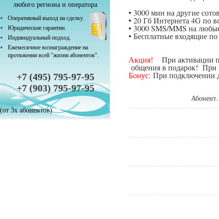
любого региона и оператора
• 3000 мин на другие сот
Оперативный выход на сделку.
• 20 Гб Интернета 4G по в
• 3000 SMS/MMS на любые
Юридические гарантии.
• Бесплатные входящие п
Индивидуальный подход.
Ежемесячное вознаграждение на
протяжении всей "жизни абонентов".
Акция!
При активации поп
общения в подарок! При п
Бонус:
При подключении да
+7 (495) 795-97-95
+7 (903) 795-97-95
Абонент.
(от 3х абонентов)