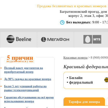
Продажа безлимитных и красивых номеров
Багратионовский проезд, дом 
корпус 2, этаж 3, офис 3
Без выходных:
9:00 - 17:
5 причин
Красивые номера
>
8 (968) 009
подключиться у нас
Красивый федеральн
Полный пакет документов на
приобретаемый номер
• Билайн
До 90% скидка на красивые номера
• федеральный
Более 5 лет успешной работы на
рынке телекоммуникаций
Гарантия обслуживания на всё время
Тарифы для номера
использования номера