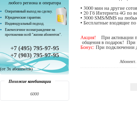
любого региона и оператора
• 3000 мин на другие сот
Оперативный выход на сделку.
• 20 Гб Интернета 4G по в
• 3000 SMS/MMS на любые
Юридические гарантии.
• Бесплатные входящие п
Индивидуальный подход.
Ежемесячное вознаграждение на
протяжении всей "жизни абонентов".
Акция!
При активации поп
общения в подарок! При п
Бонус:
При подключении да
+7 (495) 795-97-95
+7 (903) 795-97-95
Абонент.
(от 3х абонентов)
Похожие комбинации
6000