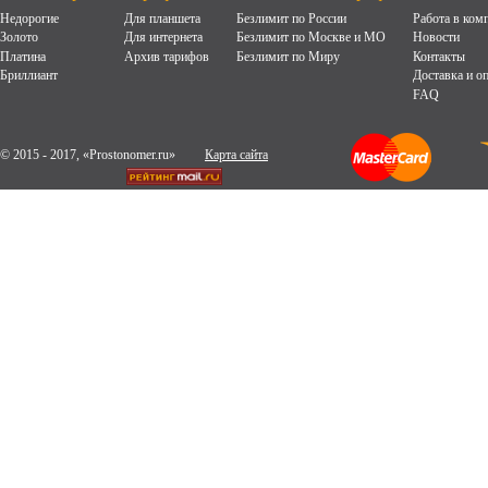
Недорогие
Для планшета
Безлимит по России
Работа в ком
Золото
Для интернета
Безлимит по Москве и МО
Новости
Платина
Архив тарифов
Безлимит по Миру
Контакты
Бриллиант
Доставка и о
FAQ
© 2015 - 2017, «Prostonomer.ru»
Карта сайта