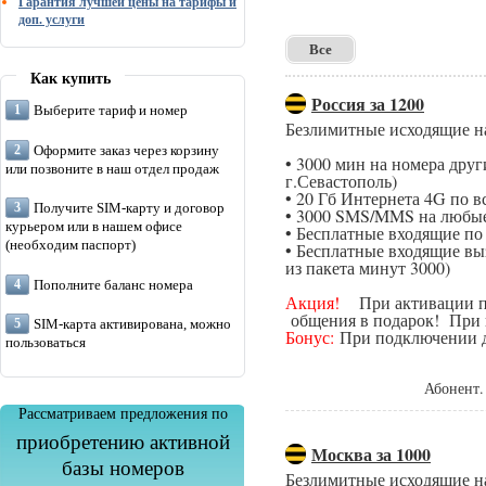
Гарантия лучшей цены на тарифы и
доп. услуги
Все
Как купить
Россия за 1200
Выберите тариф и номер
Безлимитные исходящие н
Оформите заказ через корзину
• 3000 мин на номера дру
или позвоните в наш отдел продаж
г.Севастополь)
• 20 Гб Интернета 4G по в
Получите SIM-карту и договор
• 3000 SMS/MMS на любые
курьером или в нашем офисе
• Бесплатные входящие п
(необходим паспорт)
• Бесплатные входящие вы
из пакета минут 3000)
Пополните баланс номера
Акция!
При активации поп
общения в подарок! При п
SIM-карта активирована, можно
Бонус:
При подключении да
пользоваться
Абонент.
Рассматриваем предложения по
приобретению активной
Москва за 1000
базы номеров
Безлимитные исходящие н