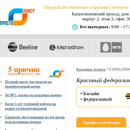
Продажа безлимитных и красивых номеров
Багратионовский проезд, дом 
корпус 2, этаж 3, офис 3
Без выходных:
9:00 - 17:
5 причин
Красивые номера
>
8 (969) 260
подключиться у нас
Красивый федеральн
Полный пакет документов на
приобретаемый номер
• Билайн
До 90% скидка на красивые номера
• федеральный
Более 5 лет успешной работы на
рынке телекоммуникаций
Гарантия обслуживания на всё время
Тарифы для номера
использования номера