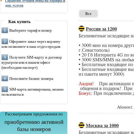
Гарантия лучшей цены на тарифы и
доп. услуги
Все
Как купить
Россия за 1200
Выберите тариф и номер
Безлимитные исходящие н
Оформите заказ через корзину
• 3000 мин на номера дру
или позвоните в наш отдел продаж
г.Севастополь)
• 20 Гб Интернета 4G по в
Получите SIM-карту и договор
• 3000 SMS/MMS на любые
курьером или в нашем офисе
• Бесплатные входящие п
(необходим паспорт)
• Бесплатные входящие вы
из пакета минут 3000)
Пополните баланс номера
Акция!
При активации поп
общения в подарок! При п
SIM-карта активирована, можно
Бонус:
При подключении да
пользоваться
Абонент.
Рассматриваем предложения по
приобретению активной
Москва за 1000
базы номеров
Безлимитные исходящие н