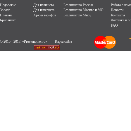
Недорогие
Для планшета
Безлимит по России
Работа в ком
Золото
Для интернета
Безлимит по Москве и МО
Новости
Платина
Архив тарифов
Безлимит по Миру
Контакты
Бриллиант
Доставка и о
FAQ
© 2015 - 2017, «Prostonomer.ru»
Карта сайта