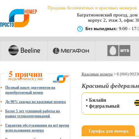
Продажа безлимитных и красивых номеров
Багратионовский проезд, дом 
корпус 2, этаж 3, офис 3
Без выходных:
9:00 - 17:
5 причин
Красивые номера
>
8 (966) 002
подключиться у нас
Красивый федеральн
Полный пакет документов на
приобретаемый номер
• Билайн
До 90% скидка на красивые номера
• федеральный
Более 5 лет успешной работы на
рынке телекоммуникаций
Гарантия обслуживания на всё время
Тарифы для номера
использования номера