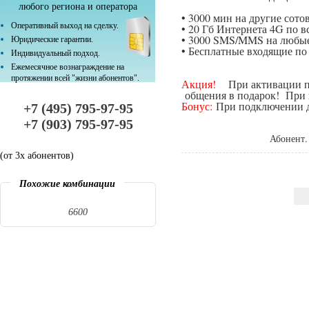
любого региона и оператора
• 3000 мин на другие сот
Оперативный выход на сделку.
• 20 Гб Интернета 4G по в
• 3000 SMS/MMS на любые
Юридические гарантии.
• Бесплатные входящие п
Индивидуальный подход.
Ежемесячное вознаграждение на
протяжении всей "жизни абонентов".
Акция!
При активации поп
общения в подарок! При п
Бонус:
При подключении да
+7 (495) 795-97-95
+7 (903) 795-97-95
Абонент.
(от 3х абонентов)
Похожие комбинации
6600