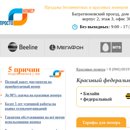
Продажа безлимитных и красивых номеров
Багратионовский проезд, дом 
корпус 2, этаж 3, офис 3
Без выходных:
9:00 - 17:
5 причин
Красивые номера
>
8 (966) 001
подключиться у нас
Красивый федеральн
Полный пакет документов на
приобретаемый номер
• Билайн
До 90% скидка на красивые номера
• федеральный
Более 5 лет успешной работы на
рынке телекоммуникаций
Гарантия обслуживания на всё время
Тарифы для номера
использования номера