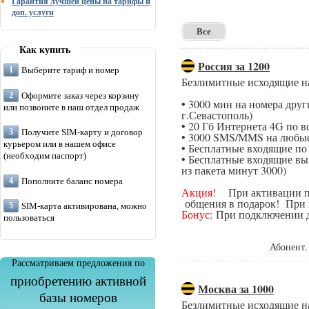
Гарантия лучшей цены на тарифы и
доп. услуги
Все
Как купить
Россия за 1200
Выберите тариф и номер
Безлимитные исходящие н
Оформите заказ через корзину
• 3000 мин на номера дру
или позвоните в наш отдел продаж
г.Севастополь)
• 20 Гб Интернета 4G по в
Получите SIM-карту и договор
• 3000 SMS/MMS на любые
курьером или в нашем офисе
• Бесплатные входящие п
(необходим паспорт)
• Бесплатные входящие вы
из пакета минут 3000)
Пополните баланс номера
Акция!
При активации поп
общения в подарок! При п
SIM-карта активирована, можно
Бонус:
При подключении да
пользоваться
Абонент.
Рассматриваем предложения по
приобретению активной
Москва за 1000
базы номеров
Безлимитные исходящие н