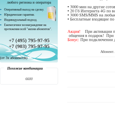
любого региона и оператора
• 3000 мин на другие сот
Оперативный выход на сделку.
• 20 Гб Интернета 4G по в
• 3000 SMS/MMS на любые
Юридические гарантии.
• Бесплатные входящие п
Индивидуальный подход.
Ежемесячное вознаграждение на
протяжении всей "жизни абонентов".
Акция!
При активации поп
общения в подарок! При п
Бонус:
При подключении да
+7 (495) 795-97-95
+7 (903) 795-97-95
Абонент.
(от 3х абонентов)
Похожие комбинации
6600