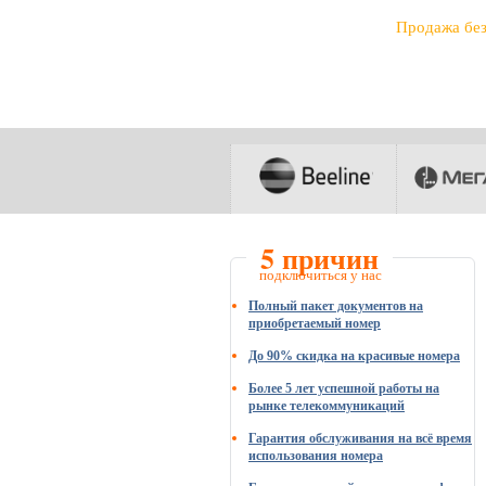
Продажа бе
5 причин
подключиться у нас
Полный пакет документов на
приобретаемый номер
До 90% скидка на красивые номера
Более 5 лет успешной работы на
рынке телекоммуникаций
Гарантия обслуживания на всё время
использования номера