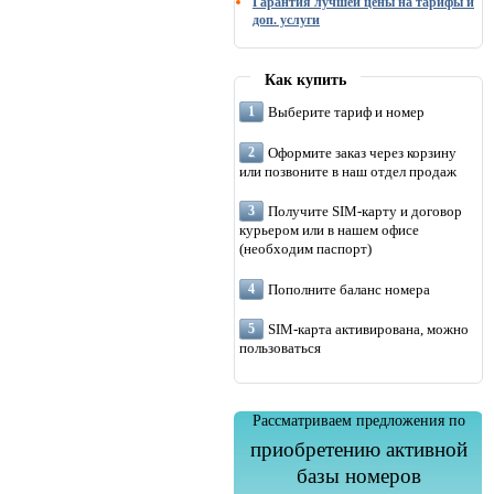
Гарантия лучшей цены на тарифы и
доп. услуги
Как купить
Выберите тариф и номер
Оформите заказ через корзину
или позвоните в наш отдел продаж
Получите SIM-карту и договор
курьером или в нашем офисе
(необходим паспорт)
Пополните баланс номера
SIM-карта активирована, можно
пользоваться
Рассматриваем предложения по
приобретению активной
базы номеров