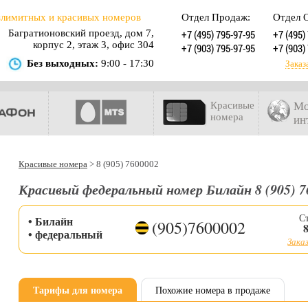
злимитных и красивых номеров
Отдел Продаж:
Отдел 
Багратионовский проезд, дом 7,
+7 (495) 795-97-95
+7 (495)
корпус 2, этаж 3, офис 304
+7 (903) 795-97-95
+7 (903)
Без выходных:
9:00 - 17:30
Заказ
Красивые
Мо
номера
ин
Красивые номера
>
8 (905) 7600002
Красивый федеральный номер Билайн 8 (905) 7
С
• Билайн
(905)7600002
• федеральный
Заказ
Тарифы для номера
Похожие номера в продаже