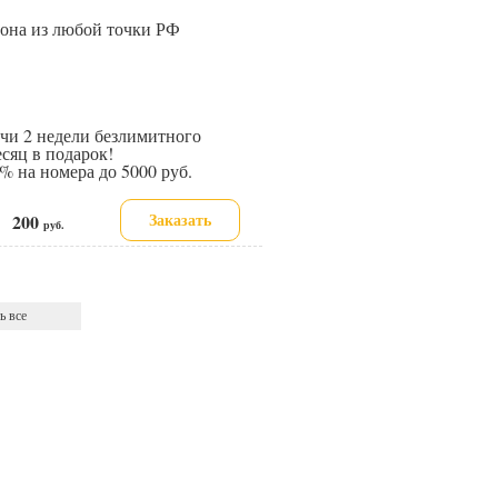
иона из любой точки РФ
и 2 недели безлимитного
сяц в подарок!
 на номера до 5000 руб.
Заказать
200
е:
руб.
ь все