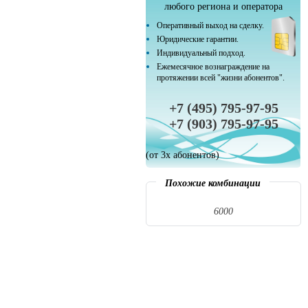
любого региона и оператора
Оперативный выход на сделку.
Юридические гарантии.
Индивидуальный подход.
Ежемесячное вознаграждение на
протяжении всей "жизни абонентов".
+7 (495) 795-97-95
+7 (903) 795-97-95
(от 3х абонентов)
Похожие комбинации
6000