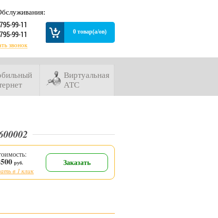
Обслуживания:
 795-99-11
0 товар(а/ов)
 795-99-11
ать звонок
бильный
Виртуальная
тернет
АТС
600002
тоимость:
8500
Заказать
руб.
ать в 1 клик