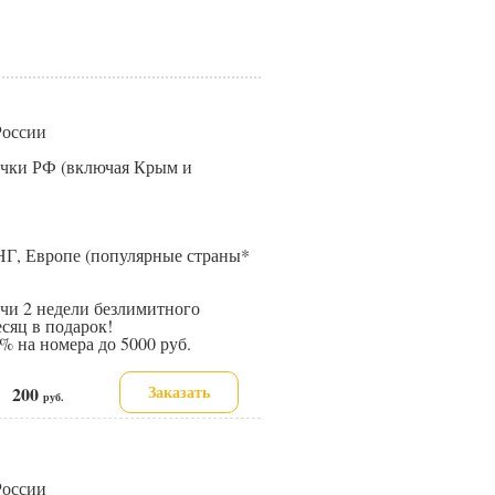
 России
точки РФ (включая Крым и
НГ, Европе (популярные страны*
и 2 недели безлимитного
сяц в подарок!
 на номера до 5000 руб.
Заказать
200
е:
руб.
 России