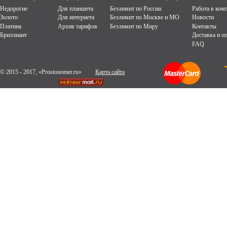
Недорогие
Для планшета
Безлимит по России
Работа в ком
Золото
Для интернета
Безлимит по Москве и МО
Новости
Платина
Архив тарифов
Безлимит по Миру
Контакты
Бриллиант
Доставка и о
FAQ
© 2015 - 2017, «Prostonomer.ru»
Карта сайта