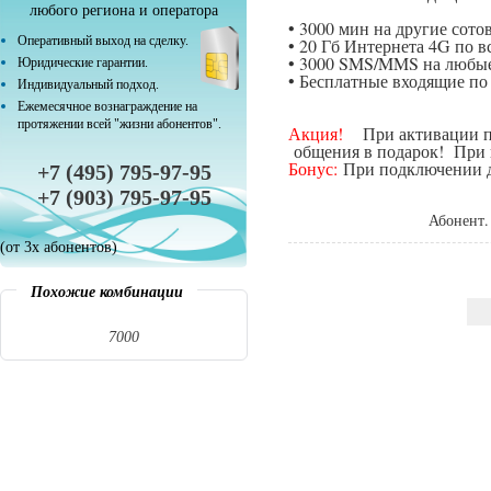
любого региона и оператора
• 3000 мин на другие сот
Оперативный выход на сделку.
• 20 Гб Интернета 4G по в
• 3000 SMS/MMS на любые
Юридические гарантии.
• Бесплатные входящие п
Индивидуальный подход.
Ежемесячное вознаграждение на
протяжении всей "жизни абонентов".
Акция!
При активации поп
общения в подарок! При п
Бонус:
При подключении да
+7 (495) 795-97-95
+7 (903) 795-97-95
Абонент.
(от 3х абонентов)
Похожие комбинации
7000