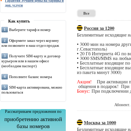
Гарантия лучшей цены на тарифы и
доп. услуги
Все
Как купить
Россия за 1200
Выберите тариф и номер
Безлимитные исходящие н
Оформите заказ через корзину
• 3000 мин на номера дру
или позвоните в наш отдел продаж
г.Севастополь)
• 20 Гб Интернета 4G по в
Получите SIM-карту и договор
• 3000 SMS/MMS на любые
курьером или в нашем офисе
• Бесплатные входящие п
(необходим паспорт)
• Бесплатные входящие вы
из пакета минут 3000)
Пополните баланс номера
Акция!
При активации поп
общения в подарок! При п
SIM-карта активирована, можно
Бонус:
При подключении да
пользоваться
Абонент.
Рассматриваем предложения по
приобретению активной
Москва за 1000
базы номеров
Безлимитные исходящие н