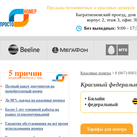
Продажа безлимитных и красивых номеров
Багратионовский проезд, дом 
корпус 2, этаж 3, офис 3
Без выходных:
9:00 - 17:
5 причин
Красивые номера
>
8 (967) 000
подключиться у нас
Красивый федеральн
Полный пакет документов на
приобретаемый номер
• Билайн
До 90% скидка на красивые номера
• федеральный
Более 5 лет успешной работы на
рынке телекоммуникаций
Гарантия обслуживания на всё время
Тарифы для номера
использования номера