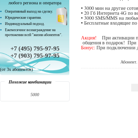
любого региона и оператора
• 3000 мин на другие сот
Оперативный выход на сделку.
• 20 Гб Интернета 4G по в
• 3000 SMS/MMS на любые
Юридические гарантии.
• Бесплатные входящие п
Индивидуальный подход.
Ежемесячное вознаграждение на
протяжении всей "жизни абонентов".
Акция!
При активации поп
общения в подарок! При п
Бонус:
При подключении да
+7 (495) 795-97-95
+7 (903) 795-97-95
Абонент.
(от 3х абонентов)
Похожие комбинации
5000