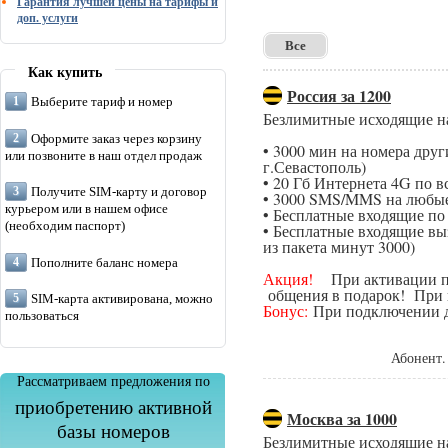
Гарантия лучшей цены на тарифы и
доп. услуги
Все
Как купить
Россия за 1200
Выберите тариф и номер
Безлимитные исходящие н
Оформите заказ через корзину
• 3000 мин на номера дру
или позвоните в наш отдел продаж
г.Севастополь)
• 20 Гб Интернета 4G по в
Получите SIM-карту и договор
• 3000 SMS/MMS на любые
курьером или в нашем офисе
• Бесплатные входящие п
(необходим паспорт)
• Бесплатные входящие вы
из пакета минут 3000)
Пополните баланс номера
Акция!
При активации поп
общения в подарок! При п
SIM-карта активирована, можно
Бонус:
При подключении да
пользоваться
Абонент.
Рассматриваем предложения по
приобретению активной
Москва за 1000
базы номеров
Безлимитные исходящие н