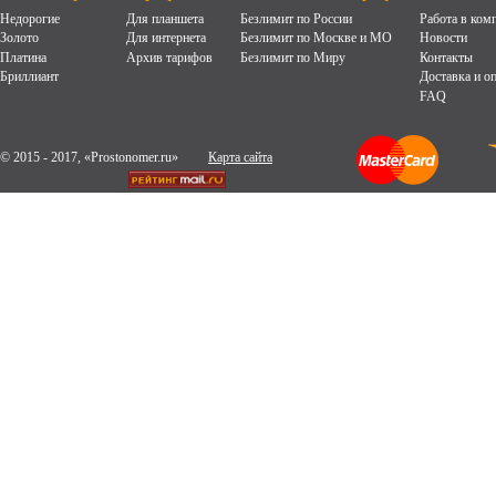
Недорогие
Для планшета
Безлимит по России
Работа в ком
Золото
Для интернета
Безлимит по Москве и МО
Новости
Платина
Архив тарифов
Безлимит по Миру
Контакты
Бриллиант
Доставка и о
FAQ
© 2015 - 2017, «Prostonomer.ru»
Карта сайта