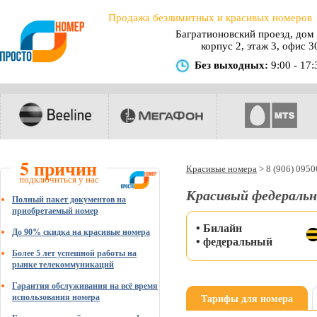
Продажа безлимитных и красивых номеров
Багратионовский проезд, дом 
корпус 2, этаж 3, офис 3
Без выходных:
9:00 - 17:
5 причин
Красивые номера
>
8 (906) 095
подключиться у нас
Красивый федеральн
Полный пакет документов на
приобретаемый номер
• Билайн
До 90% скидка на красивые номера
• федеральный
Более 5 лет успешной работы на
рынке телекоммуникаций
Гарантия обслуживания на всё время
Тарифы для номера
использования номера