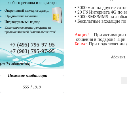
любого региона и оператора
• 3000 мин на другие сот
Оперативный выход на сделку.
• 20 Гб Интернета 4G по в
• 3000 SMS/MMS на любые
Юридические гарантии.
• Бесплатные входящие п
Индивидуальный подход.
Ежемесячное вознаграждение на
протяжении всей "жизни абонентов".
Акция!
При активации поп
общения в подарок! При п
Бонус:
При подключении да
+7 (495) 795-97-95
+7 (903) 795-97-95
Абонент.
(от 3х абонентов)
Похожие комбинации
555
1919