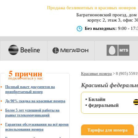
Продажа безлимитных и красивых номеров
Багратионовский проезд, дом 
корпус 2, этаж 3, офис 3
Без выходных:
9:00 - 17:
5 причин
Красивые номера
>
8 (905) 559
подключиться у нас
Красивый федеральн
Полный пакет документов на
приобретаемый номер
• Билайн
До 90% скидка на красивые номера
• федеральный
Более 5 лет успешной работы на
рынке телекоммуникаций
Гарантия обслуживания на всё время
Тарифы для номера
использования номера