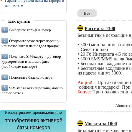
Гарантия лучшей цены на тарифы и
доп. услуги
Все
Как купить
Россия за 1200
Выберите тариф и номер
Безлимитные исходящие н
Оформите заказ через корзину
• 3000 мин на номера дру
или позвоните в наш отдел продаж
г.Севастополь)
• 20 Гб Интернета 4G по в
Получите SIM-карту и договор
• 3000 SMS/MMS на любые
курьером или в нашем офисе
• Бесплатные входящие п
(необходим паспорт)
• Бесплатные входящие вы
из пакета минут 3000)
Пополните баланс номера
Акция!
При активации поп
общения в подарок! При п
SIM-карта активирована, можно
Бонус:
При подключении да
пользоваться
Абонент.
Рассматриваем предложения по
приобретению активной
Москва за 1000
базы номеров
Безлимитные исходящие н