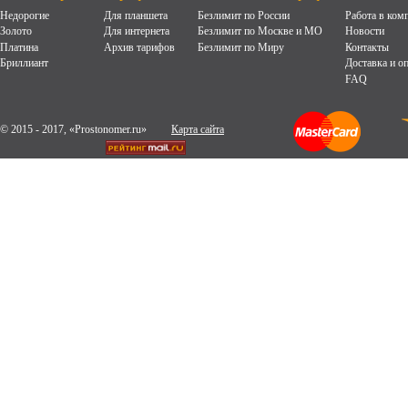
Недорогие
Для планшета
Безлимит по России
Работа в ком
Золото
Для интернета
Безлимит по Москве и МО
Новости
Платина
Архив тарифов
Безлимит по Миру
Контакты
Бриллиант
Доставка и о
FAQ
© 2015 - 2017, «Prostonomer.ru»
Карта сайта