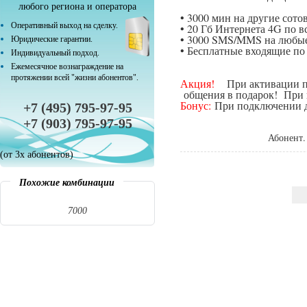
любого региона и оператора
• 3000 мин на другие сот
Оперативный выход на сделку.
• 20 Гб Интернета 4G по в
• 3000 SMS/MMS на любые
Юридические гарантии.
• Бесплатные входящие п
Индивидуальный подход.
Ежемесячное вознаграждение на
протяжении всей "жизни абонентов".
Акция!
При активации поп
общения в подарок! При п
Бонус:
При подключении да
+7 (495) 795-97-95
+7 (903) 795-97-95
Абонент.
(от 3х абонентов)
Похожие комбинации
7000