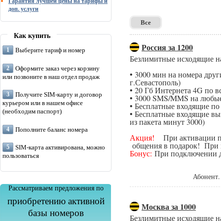
Гарантия лучшей цены на тарифы и
доп. услуги
Все
Как купить
Россия за 1200
Выберите тариф и номер
Безлимитные исходящие н
Оформите заказ через корзину
• 3000 мин на номера дру
или позвоните в наш отдел продаж
г.Севастополь)
• 20 Гб Интернета 4G по в
Получите SIM-карту и договор
• 3000 SMS/MMS на любые
курьером или в нашем офисе
• Бесплатные входящие п
(необходим паспорт)
• Бесплатные входящие вы
из пакета минут 3000)
Пополните баланс номера
Акция!
При активации поп
общения в подарок! При п
SIM-карта активирована, можно
Бонус:
При подключении да
пользоваться
Абонент.
Рассматриваем предложения по
приобретению активной
Москва за 1000
базы номеров
Безлимитные исходящие н