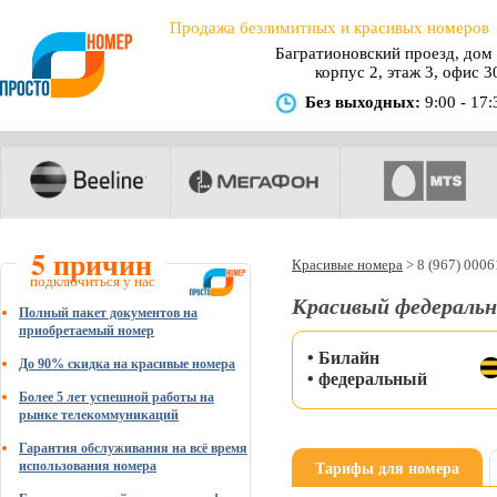
Продажа безлимитных и красивых номеров
Багратионовский проезд, дом 
корпус 2, этаж 3, офис 3
Без выходных:
9:00 - 17:
5 причин
Красивые номера
>
8 (967) 000
подключиться у нас
Красивый федеральн
Полный пакет документов на
приобретаемый номер
• Билайн
До 90% скидка на красивые номера
• федеральный
Более 5 лет успешной работы на
рынке телекоммуникаций
Гарантия обслуживания на всё время
Тарифы для номера
использования номера