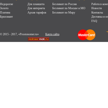
Недорогие
Для планшета
Безлимит по России
Работа в ком
Золото
Для интернета
Безлимит по Москве и МО
Новости
Платина
Архив тарифов
Безлимит по Миру
Контакты
Бриллиант
Доставка и о
FAQ
© 2015 - 2017, «Prostonomer.ru»
Карта сайта