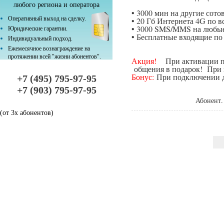
любого региона и оператора
• 3000 мин на другие сот
Оперативный выход на сделку.
• 20 Гб Интернета 4G по в
• 3000 SMS/MMS на любые
Юридические гарантии.
• Бесплатные входящие п
Индивидуальный подход.
Ежемесячное вознаграждение на
протяжении всей "жизни абонентов".
Акция!
При активации поп
общения в подарок! При п
Бонус:
При подключении да
+7 (495) 795-97-95
+7 (903) 795-97-95
Абонент.
(от 3х абонентов)