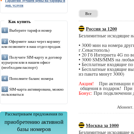
Гарантия лучшей цены на тарифы и
доп. услуги
Все
Как купить
Россия за 1200
Выберите тариф и номер
Безлимитные исходящие н
Оформите заказ через корзину
• 3000 мин на номера дру
или позвоните в наш отдел продаж
г.Севастополь)
• 20 Гб Интернета 4G по в
Получите SIM-карту и договор
• 3000 SMS/MMS на любые
курьером или в нашем офисе
• Бесплатные входящие п
(необходим паспорт)
• Бесплатные входящие вы
из пакета минут 3000)
Пополните баланс номера
Акция!
При активации поп
общения в подарок! При п
SIM-карта активирована, можно
Бонус:
При подключении да
пользоваться
Абонент.
Рассматриваем предложения по
приобретению активной
Москва за 1000
базы номеров
Безлимитные исходящие н