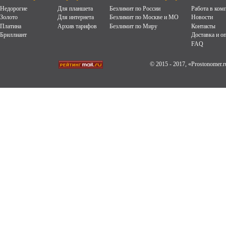
Недорогие
Для планшета
Безлимит по России
Работа в ком
Золото
Для интернета
Безлимит по Москве и МО
Новости
Платина
Архив тарифов
Безлимит по Миру
Контакты
Бриллиант
Доставка и о
FAQ
© 2015 - 2017, «Prostonomer.