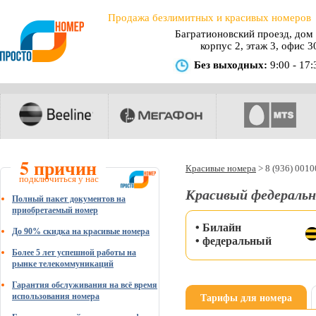
Продажа безлимитных и красивых номеров
Багратионовский проезд, дом 
корпус 2, этаж 3, офис 3
Без выходных:
9:00 - 17:
5 причин
Красивые номера
>
8 (936) 001
подключиться у нас
Красивый федеральн
Полный пакет документов на
приобретаемый номер
• Билайн
До 90% скидка на красивые номера
• федеральный
Более 5 лет успешной работы на
рынке телекоммуникаций
Гарантия обслуживания на всё время
Тарифы для номера
использования номера