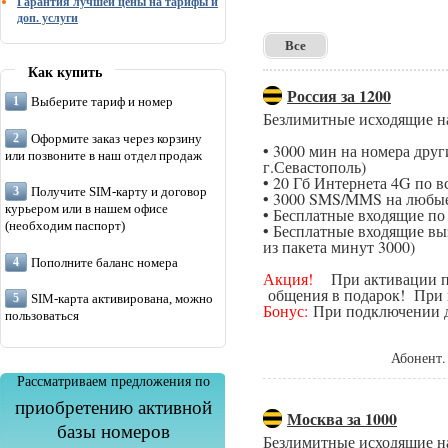
Гарантия лучшей цены на тарифы и
доп. услуги
Все
Как купить
Россия за 1200
Выберите тариф и номер
Безлимитные исходящие н
Оформите заказ через корзину
• 3000 мин на номера дру
или позвоните в наш отдел продаж
г.Севастополь)
• 20 Гб Интернета 4G по в
Получите SIM-карту и договор
• 3000 SMS/MMS на любые
курьером или в нашем офисе
• Бесплатные входящие п
(необходим паспорт)
• Бесплатные входящие вы
из пакета минут 3000)
Пополните баланс номера
Акция!
При активации поп
общения в подарок! При п
SIM-карта активирована, можно
Бонус:
При подключении да
пользоваться
Абонент.
Рассматриваем предложения по
приобретению активной
Москва за 1000
базы номеров
Безлимитные исходящие н