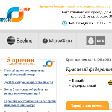
Продажа безлимитных и красивых номеров
Багратионовский проезд, дом 
корпус 2, этаж 3, офис 3
Без выходных:
9:00 - 17:
5 причин
Красивые номера
>
8 (968) 968
подключиться у нас
Красивый федеральн
Полный пакет документов на
приобретаемый номер
• Билайн
До 90% скидка на красивые номера
• федеральный
Более 5 лет успешной работы на
рынке телекоммуникаций
Гарантия обслуживания на всё время
Тарифы для номера
использования номера