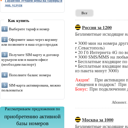
Гарантия лучшей цены на тарифы и
доп. услуги
Все
Как купить
Россия за 1200
Выберите тариф и номер
Безлимитные исходящие н
Оформите заказ через корзину
• 3000 мин на номера дру
или позвоните в наш отдел продаж
г.Севастополь)
• 20 Гб Интернета 4G по в
Получите SIM-карту и договор
• 3000 SMS/MMS на любые
курьером или в нашем офисе
• Бесплатные входящие п
(необходим паспорт)
• Бесплатные входящие вы
из пакета минут 3000)
Пополните баланс номера
Акция!
При активации поп
общения в подарок! При п
SIM-карта активирована, можно
Бонус:
При подключении да
пользоваться
Абонент.
Рассматриваем предложения по
приобретению активной
Москва за 1000
базы номеров
Безлимитные исходящие н