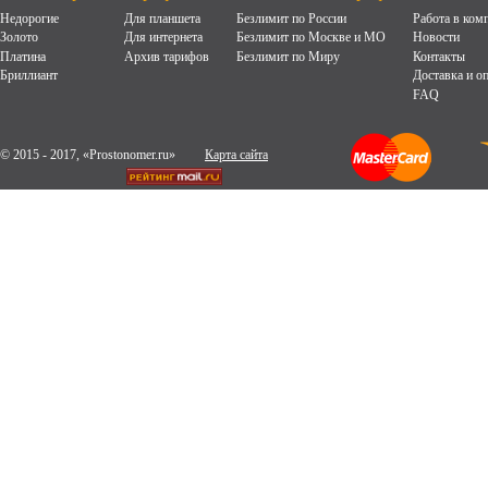
Недорогие
Для планшета
Безлимит по России
Работа в ком
Золото
Для интернета
Безлимит по Москве и МО
Новости
Платина
Архив тарифов
Безлимит по Миру
Контакты
Бриллиант
Доставка и о
FAQ
© 2015 - 2017, «Prostonomer.ru»
Карта сайта