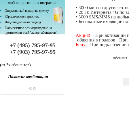
любого региона и оператора
• 3000 мин на другие сот
Оперативный выход на сделку.
• 20 Гб Интернета 4G по в
• 3000 SMS/MMS на любые
Юридические гарантии.
• Бесплатные входящие п
Индивидуальный подход.
Ежемесячное вознаграждение на
протяжении всей "жизни абонентов".
Акция!
При активации поп
общения в подарок! При п
Бонус:
При подключении да
+7 (495) 795-97-95
+7 (903) 795-97-95
Абонент.
(от 3х абонентов)
Похожие комбинации
7575