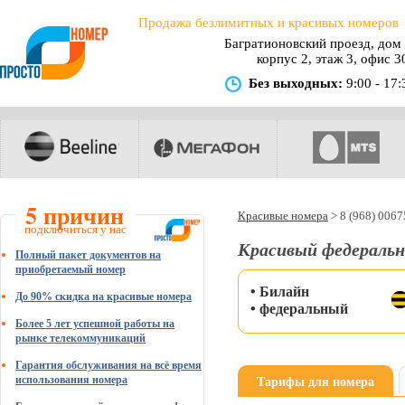
Продажа безлимитных и красивых номеров
Багратионовский проезд, дом 
корпус 2, этаж 3, офис 3
Без выходных:
9:00 - 17:
5 причин
Красивые номера
>
8 (968) 006
подключиться у нас
Красивый федеральн
Полный пакет документов на
приобретаемый номер
• Билайн
До 90% скидка на красивые номера
• федеральный
Более 5 лет успешной работы на
рынке телекоммуникаций
Гарантия обслуживания на всё время
Тарифы для номера
использования номера