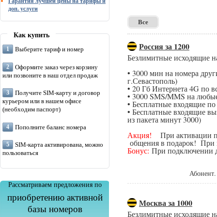
Гарантия лучшей цены на тарифы и
доп. услуги
Все
Как купить
Россия за 1200
Выберите тариф и номер
Безлимитные исходящие н
Оформите заказ через корзину
• 3000 мин на номера дру
или позвоните в наш отдел продаж
г.Севастополь)
• 20 Гб Интернета 4G по в
Получите SIM-карту и договор
• 3000 SMS/MMS на любые
курьером или в нашем офисе
• Бесплатные входящие п
(необходим паспорт)
• Бесплатные входящие вы
из пакета минут 3000)
Пополните баланс номера
Акция!
При активации поп
общения в подарок! При п
SIM-карта активирована, можно
Бонус:
При подключении да
пользоваться
Абонент.
Рассматриваем предложения по
приобретению активной
Москва за 1000
базы номеров
Безлимитные исходящие н