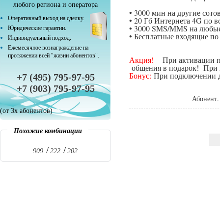
любого региона и оператора
• 3000 мин на другие сот
Оперативный выход на сделку.
• 20 Гб Интернета 4G по в
• 3000 SMS/MMS на любые
Юридические гарантии.
• Бесплатные входящие п
Индивидуальный подход.
Ежемесячное вознаграждение на
протяжении всей "жизни абонентов".
Акция!
При активации поп
общения в подарок! При п
Бонус:
При подключении да
+7 (495) 795-97-95
+7 (903) 795-97-95
Абонент.
(от 3х абонентов)
Похожие комбинации
909
222
202