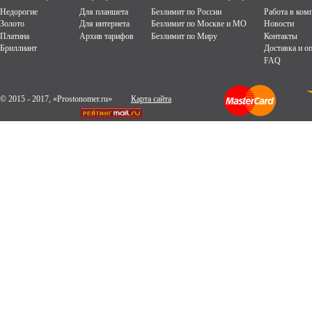
Недорогие
Для планшета
Безлимит по России
Работа в ком
Золото
Для интернета
Безлимит по Москве и МО
Новости
Платина
Архив тарифов
Безлимит по Миру
Контакты
Бриллиант
Доставка и о
FAQ
© 2015 - 2017, «Prostonomer.ru»
Карта сайта