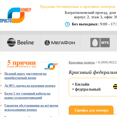
Продажа безлимитных и красивых номеров
Багратионовский проезд, дом 
корпус 2, этаж 3, офис 3
Без выходных:
9:00 - 17:
5 причин
Красивые номера
>
8 (909) 902
подключиться у нас
Красивый федеральн
Полный пакет документов на
приобретаемый номер
• Билайн
До 90% скидка на красивые номера
• федеральный
Более 5 лет успешной работы на
рынке телекоммуникаций
Гарантия обслуживания на всё время
Тарифы для номера
использования номера