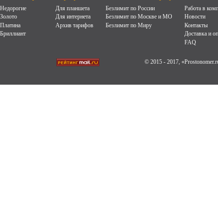
Недорогие
Для планшета
Безлимит по России
Работа в ком
Золото
Для интернета
Безлимит по Москве и МО
Новости
Платина
Архив тарифов
Безлимит по Миру
Контакты
Бриллиант
Доставка и о
FAQ
© 2015 - 2017, «Prostonomer.