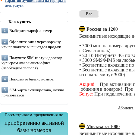
Гарантия лучшей цены на тарифы и
доп. услуги
Все
Как купить
Россия за 1200
Выберите тариф и номер
Безлимитные исходящие н
Оформите заказ через корзину
• 3000 мин на номера дру
или позвоните в наш отдел продаж
г.Севастополь)
• 20 Гб Интернета 4G по в
Получите SIM-карту и договор
• 3000 SMS/MMS на любые
курьером или в нашем офисе
• Бесплатные входящие п
(необходим паспорт)
• Бесплатные входящие вы
из пакета минут 3000)
Пополните баланс номера
Акция!
При активации поп
общения в подарок! При п
SIM-карта активирована, можно
Бонус:
При подключении да
пользоваться
Абонент.
Рассматриваем предложения по
приобретению активной
Москва за 1000
базы номеров
Безлимитные исходящие н