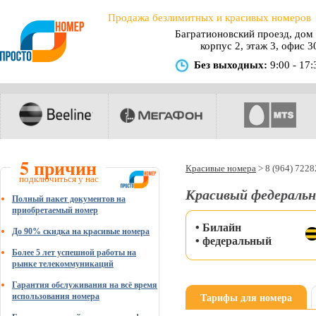
Продажа безлимитных и красивых номеров
Багратионовский проезд, дом 
корпус 2, этаж 3, офис 3
Без выходных:
9:00 - 17:
5 причин
Красивые номера
>
8 (964) 722
подключиться у нас
Красивый федеральн
Полный пакет документов на
приобретаемый номер
• Билайн
До 90% скидка на красивые номера
• федеральный
Более 5 лет успешной работы на
рынке телекоммуникаций
Гарантия обслуживания на всё время
Тарифы для номера
использования номера