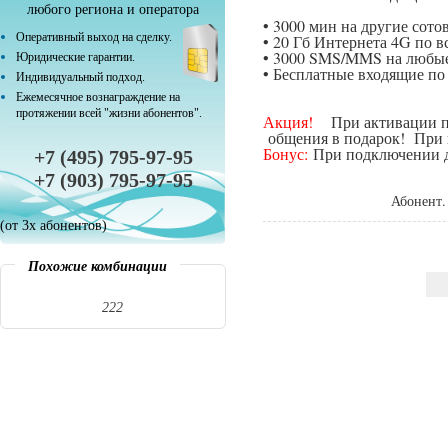
любого региона и оператора
• 3000 мин на другие сот
Оперативный выход на сделку.
• 20 Гб Интернета 4G по в
• 3000 SMS/MMS на любые
Юридические гарантии.
• Бесплатные входящие п
Индивидуальный подход.
Ежемесячное вознаграждение на
протяжении всей "жизни абонентов".
Акция!
При активации поп
общения в подарок! При п
Бонус:
При подключении да
+7 (495) 795-97-95
+7 (903) 795-97-95
Абонент.
(от 3х абонентов)
Похожие комбинации
222