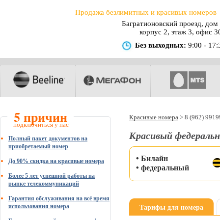
Продажа безлимитных и красивых номеров
Багратионовский проезд, дом 
корпус 2, этаж 3, офис 3
Без выходных:
9:00 - 17:
5 причин
Красивые номера
>
8 (962) 991
подключиться у нас
Красивый федеральн
Полный пакет документов на
приобретаемый номер
• Билайн
До 90% скидка на красивые номера
• федеральный
Более 5 лет успешной работы на
рынке телекоммуникаций
Гарантия обслуживания на всё время
Тарифы для номера
использования номера