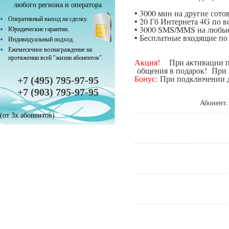
любого региона и оператора
• 3000 мин на другие сот
Оперативный выход на сделку.
• 20 Гб Интернета 4G по в
• 3000 SMS/MMS на любые
Юридические гарантии.
• Бесплатные входящие п
Индивидуальный подход.
Ежемесячное вознаграждение на
протяжении всей "жизни абонентов".
Акция!
При активации поп
общения в подарок! При п
Бонус:
При подключении да
+7 (495) 795-97-95
+7 (903) 795-97-95
Абонент.
(от 3х абонентов)