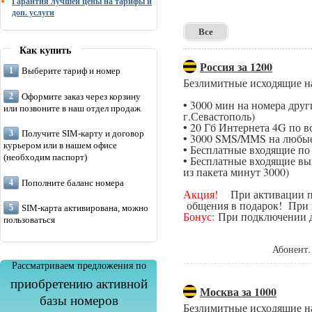
Гарантия лучшей цены на тарифы и
доп. услуги
Все
Как купить
Россия за 1200
Выберите тариф и номер
Безлимитные исходящие н
Оформите заказ через корзину
• 3000 мин на номера дру
или позвоните в наш отдел продаж
г.Севастополь)
• 20 Гб Интернета 4G по в
Получите SIM-карту и договор
• 3000 SMS/MMS на любые
курьером или в нашем офисе
• Бесплатные входящие п
(необходим паспорт)
• Бесплатные входящие вы
из пакета минут 3000)
Пополните баланс номера
Акция!
При активации поп
общения в подарок! При п
SIM-карта активирована, можно
Бонус:
При подключении да
пользоваться
Абонент.
Рассматриваем предложения по
приобретению активной
Москва за 1000
базы номеров
Безлимитные исходящие н