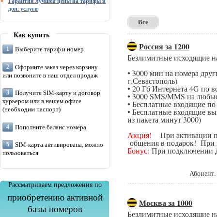
Гарантия лучшей цены на тарифы и
доп. услуги
Все
Как купить
Россия за 1200
Выберите тариф и номер
Безлимитные исходящие н
Оформите заказ через корзину
• 3000 мин на номера дру
или позвоните в наш отдел продаж
г.Севастополь)
• 20 Гб Интернета 4G по в
Получите SIM-карту и договор
• 3000 SMS/MMS на любые
курьером или в нашем офисе
• Бесплатные входящие п
(необходим паспорт)
• Бесплатные входящие вы
из пакета минут 3000)
Пополните баланс номера
Акция!
При активации поп
общения в подарок! При п
SIM-карта активирована, можно
Бонус:
При подключении да
пользоваться
Абонент.
Рассматриваем предложения по
приобретению активной
Москва за 1000
базы номеров
Безлимитные исходящие н