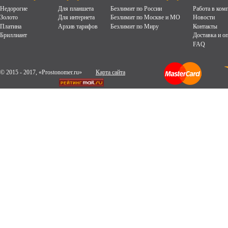
Недорогие
Для планшета
Безлимит по России
Работа в ком
Золото
Для интернета
Безлимит по Москве и МО
Новости
Платина
Архив тарифов
Безлимит по Миру
Контакты
Бриллиант
Доставка и о
FAQ
© 2015 - 2017, «Prostonomer.ru»
Карта сайта