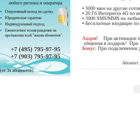
любого региона и оператора
• 3000 мин на другие сот
Оперативный выход на сделку.
• 20 Гб Интернета 4G по в
• 3000 SMS/MMS на любые
Юридические гарантии.
• Бесплатные входящие п
Индивидуальный подход.
Ежемесячное вознаграждение на
протяжении всей "жизни абонентов".
Акция!
При активации поп
общения в подарок! При п
Бонус:
При подключении да
+7 (495) 795-97-95
+7 (903) 795-97-95
Абонент.
(от 3х абонентов)