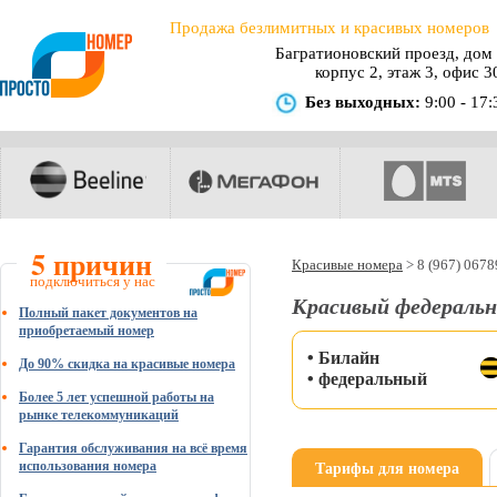
Продажа безлимитных и красивых номеров
Багратионовский проезд, дом 
корпус 2, этаж 3, офис 3
Без выходных:
9:00 - 17:
5 причин
Красивые номера
>
8 (967) 067
подключиться у нас
Красивый федеральн
Полный пакет документов на
приобретаемый номер
• Билайн
До 90% скидка на красивые номера
• федеральный
Более 5 лет успешной работы на
рынке телекоммуникаций
Гарантия обслуживания на всё время
Тарифы для номера
использования номера