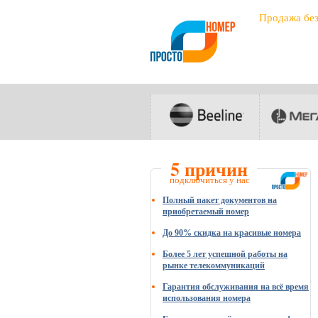
Продажа бе
5 причин
подключиться у нас
Полный пакет документов на
приобретаемый номер
До 90% скидка на красивые номера
Более 5 лет успешной работы на
рынке телекоммуникаций
Гарантия обслуживания на всё время
использования номера