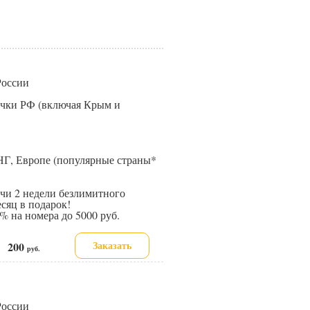
 России
точки РФ (включая Крым и
НГ, Европе (популярные страны*
и 2 недели безлимитного
сяц в подарок!
 на номера до 5000 руб.
Заказать
200
е:
руб.
 России