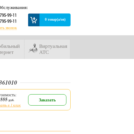
Обслуживания:
 795-99-11
0 товар(а/ов)
 795-99-11
ать звонок
бильный
Виртуальная
тернет
АТС
361010
тоимость:
5555
Заказать
руб.
ать в 1 клик