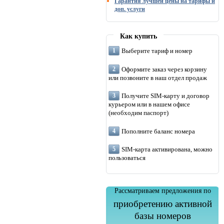
Гарантия лучшей цены на тарифы и
доп. услуги
Как купить
Выберите тариф и номер
Оформите заказ через корзину
или позвоните в наш отдел продаж
Получите SIM-карту и договор
курьером или в нашем офисе
(необходим паспорт)
Пополните баланс номера
SIM-карта активирована, можно
пользоваться
Рассматриваем предложения по
приобретению активной
базы номеров