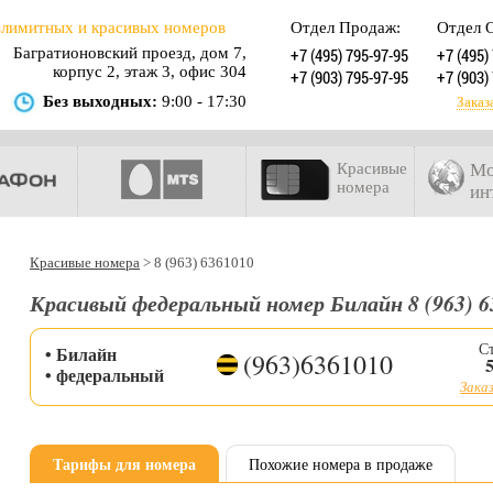
злимитных и красивых номеров
Отдел Продаж:
Отдел 
Багратионовский проезд, дом 7,
+7 (495) 795-97-95
+7 (495)
корпус 2, этаж 3, офис 304
+7 (903) 795-97-95
+7 (903)
Без выходных:
9:00 - 17:30
Заказ
Красивые
Мо
номера
ин
Красивые номера
>
8 (963) 6361010
Красивый федеральный номер Билайн 8 (963) 6
С
• Билайн
(963)6361010
• федеральный
Заказ
Тарифы для номера
Похожие номера в продаже