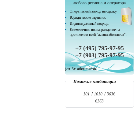
любого региона и оператора
Оперативный выход на сделку.
Юридические гарантии.
Индивидуальный подход.
Ежемесячное вознаграждение на
протяжении всей "жизни абонентов".
+7 (495) 795-97-95
+7 (903) 795-97-95
(от 3х абонентов)
Похожие комбинации
101
1010
3636
6363