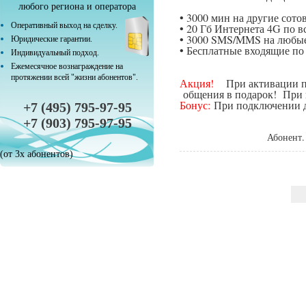
любого региона и оператора
• 3000 мин на другие сот
Оперативный выход на сделку.
• 20 Гб Интернета 4G по в
• 3000 SMS/MMS на любые
Юридические гарантии.
• Бесплатные входящие п
Индивидуальный подход.
Ежемесячное вознаграждение на
протяжении всей "жизни абонентов".
Акция!
При активации поп
общения в подарок! При п
Бонус:
При подключении да
+7 (495) 795-97-95
+7 (903) 795-97-95
Абонент.
(от 3х абонентов)