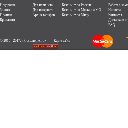
Недорогие
Для планшета
Безлимит по России
Работа в ком
Золото
Для интернета
Безлимит по Москве и МО
Новости
Платина
Архив тарифов
Безлимит по Миру
Контакты
Бриллиант
Доставка и о
FAQ
© 2015 - 2017, «Prostonomer.ru»
Карта сайта