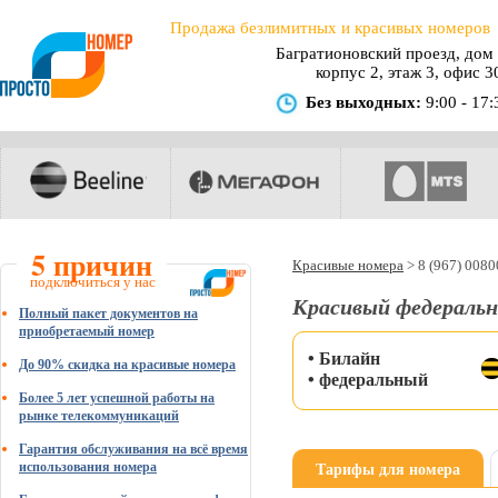
Продажа безлимитных и красивых номеров
Багратионовский проезд, дом 
корпус 2, этаж 3, офис 3
Без выходных:
9:00 - 17:
5 причин
Красивые номера
>
8 (967) 008
подключиться у нас
Красивый федеральн
Полный пакет документов на
приобретаемый номер
• Билайн
До 90% скидка на красивые номера
• федеральный
Более 5 лет успешной работы на
рынке телекоммуникаций
Гарантия обслуживания на всё время
Тарифы для номера
использования номера