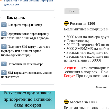
Гарантия лучшей цены на тарифы и
доп. услуги
Все
Как купить
Россия за 1200
Выберите тариф и номер
Безлимитные исходящие н
Оформите заказ через корзину
• 3000 мин на номера дру
или позвоните в наш отдел продаж
г.Севастополь)
• 20 Гб Интернета 4G по в
Получите SIM-карту и договор
• 3000 SMS/MMS на любые
курьером или в нашем офисе
• Бесплатные входящие п
(необходим паспорт)
• Бесплатные входящие вы
из пакета минут 3000)
Пополните баланс номера
Акция!
При активации поп
общения в подарок! При п
SIM-карта активирована, можно
Бонус:
При подключении да
пользоваться
Абонент.
Рассматриваем предложения по
приобретению активной
Москва за 1000
базы номеров
Безлимитные исходящие н