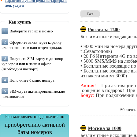
Гарантия лучшей цены на тарифы и
доп. услуги
Все
Как купить
Россия за 1200
Выберите тариф и номер
Безлимитные исходящие н
Оформите заказ через корзину
• 3000 мин на номера дру
или позвоните в наш отдел продаж
г.Севастополь)
• 20 Гб Интернета 4G по в
Получите SIM-карту и договор
• 3000 SMS/MMS на любые
курьером или в нашем офисе
• Бесплатные входящие п
(необходим паспорт)
• Бесплатные входящие вы
из пакета минут 3000)
Пополните баланс номера
Акция!
При активации поп
общения в подарок! При п
SIM-карта активирована, можно
Бонус:
При подключении да
пользоваться
Абонент.
Рассматриваем предложения по
приобретению активной
Москва за 1000
базы номеров
Безлимитные исходящие н