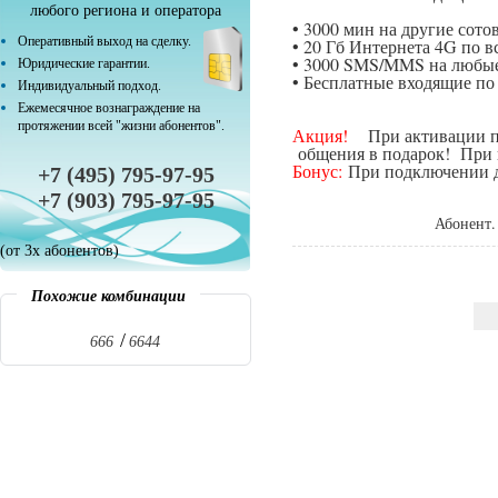
любого региона и оператора
• 3000 мин на другие сот
Оперативный выход на сделку.
• 20 Гб Интернета 4G по в
• 3000 SMS/MMS на любые
Юридические гарантии.
• Бесплатные входящие п
Индивидуальный подход.
Ежемесячное вознаграждение на
протяжении всей "жизни абонентов".
Акция!
При активации поп
общения в подарок! При п
Бонус:
При подключении да
+7 (495) 795-97-95
+7 (903) 795-97-95
Абонент.
(от 3х абонентов)
Похожие комбинации
666
6644