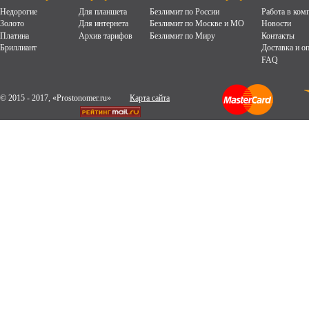
Недорогие
Для планшета
Безлимит по России
Работа в ком
Золото
Для интернета
Безлимит по Москве и МО
Новости
Платина
Архив тарифов
Безлимит по Миру
Контакты
Бриллиант
Доставка и о
FAQ
© 2015 - 2017, «Prostonomer.ru»
Карта сайта