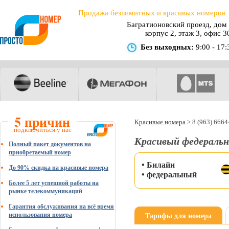
Продажа безлимитных и красивых номеров
Багратионовский проезд, дом 
корпус 2, этаж 3, офис 3
Без выходных:
9:00 - 17:
5 причин
Красивые номера
>
8 (963) 666
подключиться у нас
Красивый федеральн
Полный пакет документов на
приобретаемый номер
• Билайн
До 90% скидка на красивые номера
• федеральный
Более 5 лет успешной работы на
рынке телекоммуникаций
Гарантия обслуживания на всё время
Тарифы для номера
использования номера