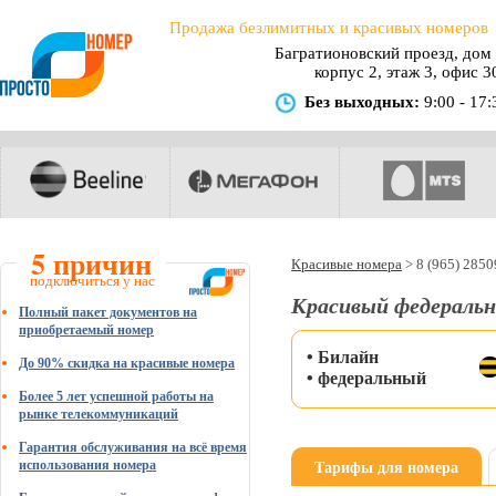
Продажа безлимитных и красивых номеров
Багратионовский проезд, дом 
корпус 2, этаж 3, офис 3
Без выходных:
9:00 - 17:
5 причин
Красивые номера
>
8 (965) 285
подключиться у нас
Красивый федеральн
Полный пакет документов на
приобретаемый номер
• Билайн
До 90% скидка на красивые номера
• федеральный
Более 5 лет успешной работы на
рынке телекоммуникаций
Гарантия обслуживания на всё время
Тарифы для номера
использования номера