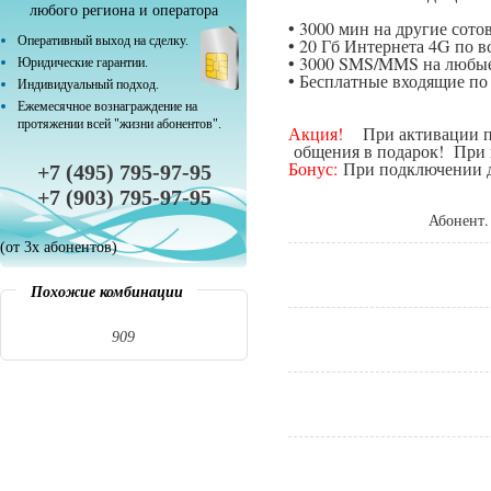
любого региона и оператора
• 3000 мин на другие сот
Оперативный выход на сделку.
• 20 Гб Интернета 4G по в
• 3000 SMS/MMS на любые
Юридические гарантии.
• Бесплатные входящие п
Индивидуальный подход.
Ежемесячное вознаграждение на
протяжении всей "жизни абонентов".
Акция!
При активации поп
общения в подарок! При п
Бонус:
При подключении да
+7 (495) 795-97-95
+7 (903) 795-97-95
Абонент.
(от 3х абонентов)
Похожие комбинации
909