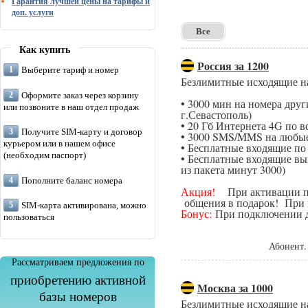
Гарантия лучшей цены на тарифы и
доп. услуги
Все
Как купить
Россия за 1200
Выберите тариф и номер
Безлимитные исходящие н
Оформите заказ через корзину
• 3000 мин на номера дру
или позвоните в наш отдел продаж
г.Севастополь)
• 20 Гб Интернета 4G по в
Получите SIM-карту и договор
• 3000 SMS/MMS на любые
курьером или в нашем офисе
• Бесплатные входящие п
(необходим паспорт)
• Бесплатные входящие вы
из пакета минут 3000)
Пополните баланс номера
Акция!
При активации поп
общения в подарок! При п
SIM-карта активирована, можно
Бонус:
При подключении да
пользоваться
Абонент.
Рассматриваем предложения по
приобретению активной
Москва за 1000
базы номеров
Безлимитные исходящие н